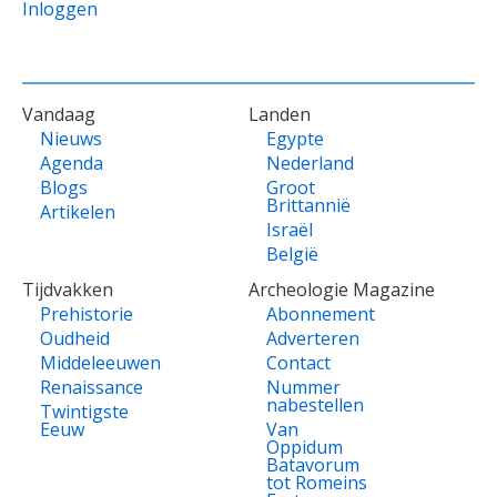
Inloggen
VOET
Vandaag
Landen
Nieuws
Egypte
Agenda
Nederland
Blogs
Groot
Brittannië
Artikelen
Israël
België
Tijdvakken
Archeologie Magazine
Prehistorie
Abonnement
Oudheid
Adverteren
Middeleeuwen
Contact
Renaissance
Nummer
nabestellen
Twintigste
Eeuw
Van
Oppidum
Batavorum
tot Romeins