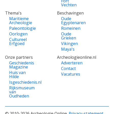
Fort
Vechten
Thema's
Beschavingen
Maritieme
Oude
Archeologie
Egyptenaren
Paleontologie
Romeinen
Oorlogen
Oude
Grieken
Cultureel
Erfgoed
Vikingen
Maya's
Onze partners
Archeologieonline.nl
Geschiedenis
Adverteren
Magazine
Contact
Huis van
Vacatures
Hilde
Isgeschiedenis.nl
Rijksmuseum
van
Oudheden
© 2010-2026 Archeologie Online.
Privacy-statement
.