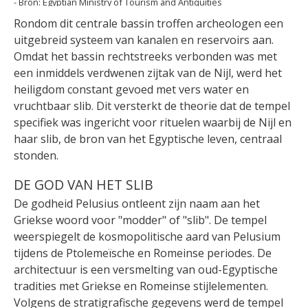
Egyptian Ministry of Tourism and Antiquities
Rondom dit centrale bassin troffen archeologen een
uitgebreid systeem van kanalen en reservoirs aan.
Omdat het bassin rechtstreeks verbonden was met
een inmiddels verdwenen zijtak van de Nijl, werd het
heiligdom constant gevoed met vers water en
vruchtbaar slib. Dit versterkt de theorie dat de tempel
specifiek was ingericht voor rituelen waarbij de Nijl en
haar slib, de bron van het Egyptische leven, centraal
stonden.
DE GOD VAN HET SLIB
De godheid Pelusius ontleent zijn naam aan het
Griekse woord voor "modder" of "slib". De tempel
weerspiegelt de kosmopolitische aard van Pelusium
tijdens de Ptolemeïsche en Romeinse periodes. De
architectuur is een versmelting van oud-Egyptische
tradities met Griekse en Romeinse stijlelementen.
Volgens de stratigrafische gegevens werd de tempel