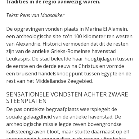
tradities in de regio aanwezig waren.
Tekst: Rens van Maasakker
De opgravingen vonden plaats in Marina El Alamein,
een archeologische site zo'n 100 kilometer ten westen
van Alexandrië. Historici vermoeden dat dit de resten
zijn van de antieke Grieks-Romeinse havenstad
Leukaspis. De stad beleefde haar hoogtijdagen tussen
de eerste en de derde eeuw na Christus en vormde
een bruisend handelsknooppunt tussen Egypte en de
rest van het Middellandse Zeegebied.
SENSATIONELE VONDSTEN ACHTER ZWARE
STEENPLATEN
De pas ontdekte begraafplaats weerspiegelt de
sociale gelaagdheid van de antieke havenstad. De
archeologische missie legde zeven bovengrondse
kalksteengraven bloot, maar stuitte daarnaast op elf
zogenaamde hypogea: diep in de rotsen uitgehakte