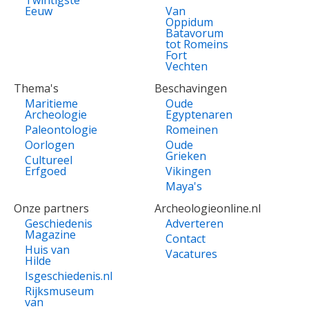
Twintigste
Eeuw
Van
Oppidum
Batavorum
tot Romeins
Fort
Vechten
Thema's
Beschavingen
Maritieme
Oude
Archeologie
Egyptenaren
Paleontologie
Romeinen
Oorlogen
Oude
Grieken
Cultureel
Erfgoed
Vikingen
Maya's
Onze partners
Archeologieonline.nl
Geschiedenis
Adverteren
Magazine
Contact
Huis van
Vacatures
Hilde
Isgeschiedenis.nl
Rijksmuseum
van