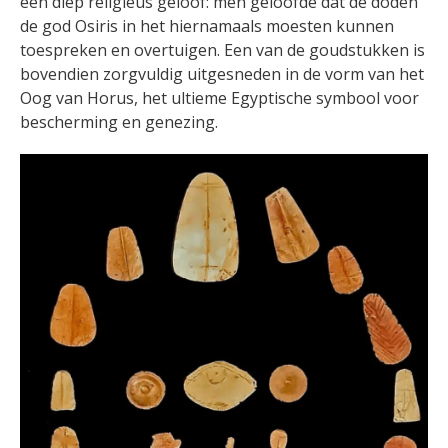
een diep religieus geloof: men geloofde dat de doden
de god Osiris in het hiernamaals moesten kunnen
toespreken en overtuigen. Een van de goudstukken is
bovendien zorgvuldig uitgesneden in de vorm van het
Oog van Horus, het ultieme Egyptische symbool voor
bescherming en genezing.