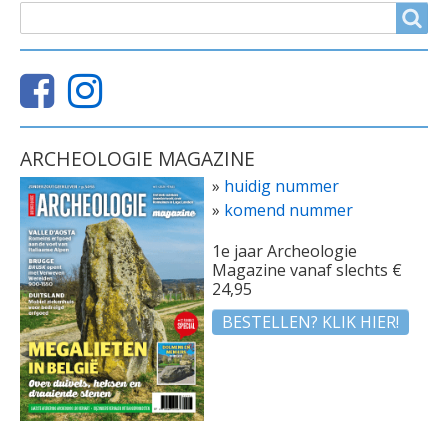
ZOEKVELD
Search
ARCHEOLOGIE MAGAZINE
»
huidig nummer
»
komend nummer
1e jaar Archeologie
Magazine vanaf slechts €
24,95
BESTELLEN? KLIK HIER!