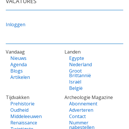
VACATURES
Inloggen
VOET
Vandaag
Landen
Nieuws
Egypte
Agenda
Nederland
Blogs
Groot
Brittannië
Artikelen
Israël
België
Tijdvakken
Archeologie Magazine
Prehistorie
Abonnement
Oudheid
Adverteren
Middeleeuwen
Contact
Renaissance
Nummer
nabestellen