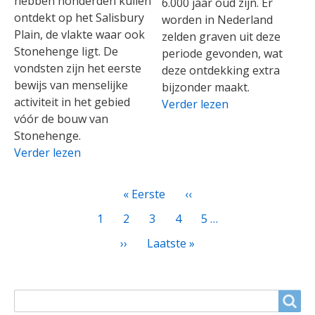
hebben honderden kuilen
6.000 jaar oud zijn. Er
ontdekt op het Salisbury
worden in Nederland
Plain, de vlakte waar ook
zelden graven uit deze
Stonehenge ligt. De
periode gevonden, wat
vondsten zijn het eerste
deze ontdekking extra
bewijs van menselijke
bijzonder maakt.
activiteit in het gebied
Verder lezen
vóór de bouw van
Stonehenge.
Verder lezen
PAGINATIE
Eerste
« Eerste
Vorige
‹‹
pagina
pagina
Page
1
Huidige
2
Page
3
Page
4
Page
5
…
pagina
Volgende
››
Laatste
Laatste »
pagina
pagina
ZOEKVELD
Search