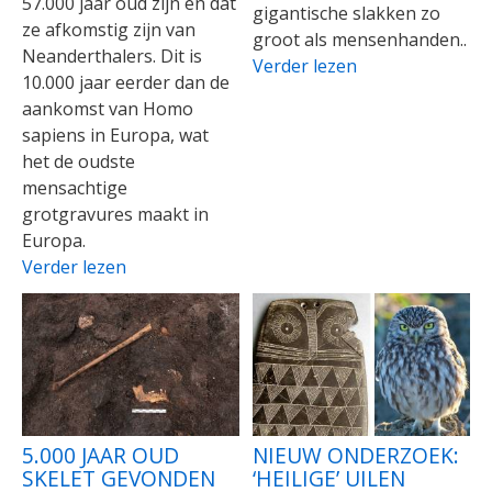
57.000 jaar oud zijn en dat
gigantische slakken zo
ze afkomstig zijn van
groot als mensenhanden..
Neanderthalers. Dit is
Verder lezen
10.000 jaar eerder dan de
aankomst van Homo
sapiens in Europa, wat
het de oudste
mensachtige
grotgravures maakt in
Europa.
Verder lezen
5.000 JAAR OUD
NIEUW ONDERZOEK:
SKELET GEVONDEN
‘HEILIGE’ UILEN