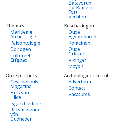
Batavorum
tot Romeins
Fort
Vechten
Thema's
Beschavingen
Maritieme
Oude
Archeologie
Egyptenaren
Paleontologie
Romeinen
Oorlogen
Oude
Grieken
Cultureel
Erfgoed
Vikingen
Maya's
Onze partners
Archeologieonline.nl
Geschiedenis
Adverteren
Magazine
Contact
Huis van
Vacatures
Hilde
Isgeschiedenis.nl
Rijksmuseum
van
Oudheden