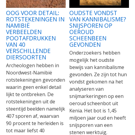
OOG VOOR DETAIL:
OUDSTE VONDST
ROTSTEKENINGEN IN
VAN KANNIBALISME?
NAMIBIË
SNIJSPOREN OP
VERBEELDEN
OEROUD
POOTAFDRUKKEN
SCHEENBEEN
VAN 40
GEVONDEN
VERSCHILLENDE
Onderzoekers hebben
DIERSOORTEN
mogelijk het oudste
Archeologen hebben in
bewijs van kannibalisme
Noordwest-Namibië
gevonden. Ze zijn tot hun
rotstekeningen gevonden
vondst gekomen na het
waarin geen enkel detail
analyseren van
lijkt te ontbreken. De
snijmarkeringen op een
rotstekeningen uit de
oeroud scheenbot uit
steentijd beelden namelijk
Kenia. Het bot is 1,45
407 sporen af, waarvan
miljoen jaar oud en heeft
90 procent te herleiden is
snijsporen van een
tot maar liefst 40
stenen werktuig.