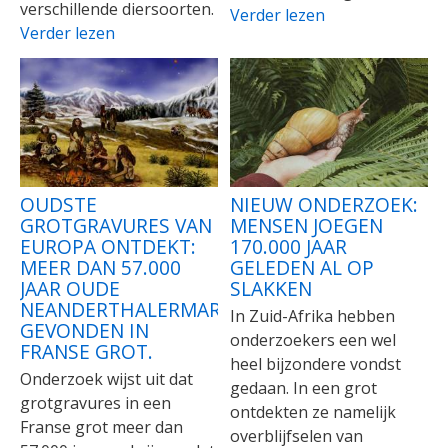
verschillende diersoorten.
Verder lezen
Verder lezen
OUDSTE
NIEUW ONDERZOEK:
GROTGRAVURES VAN
MENSEN JOEGEN
EUROPA ONTDEKT:
170.000 JAAR
MEER DAN 57.000
GELEDEN AL OP
JAAR OUDE
SLAKKEN
NEANDERTHALERMARKERINGEN
In Zuid-Afrika hebben
GEVONDEN IN
onderzoekers een wel
FRANSE GROT.
heel bijzondere vondst
Onderzoek wijst uit dat
gedaan. In een grot
grotgravures in een
ontdekten ze namelijk
Franse grot meer dan
overblijfselen van