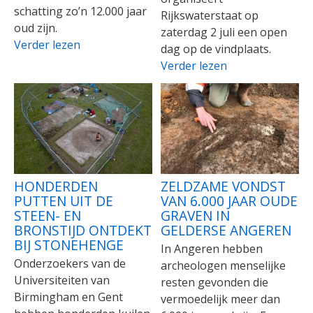
schatting zo’n 12.000 jaar
Rijkswaterstaat op
oud zijn.
zaterdag 2 juli een open
Verder lezen
dag op de vindplaats.
Verder lezen
HONDERDEN
ZELDZAME VONDST
PUTTEN UIT DE
VAN 6.000 JAAR OUDE
STEEN- EN
GRAVEN IN
BRONSTIJD ONTDEKT
GELDERSE ANGEREN
BIJ STONEHENGE
In Angeren hebben
Onderzoekers van de
archeologen menselijke
Universiteiten van
resten gevonden die
Birmingham en Gent
vermoedelijk meer dan