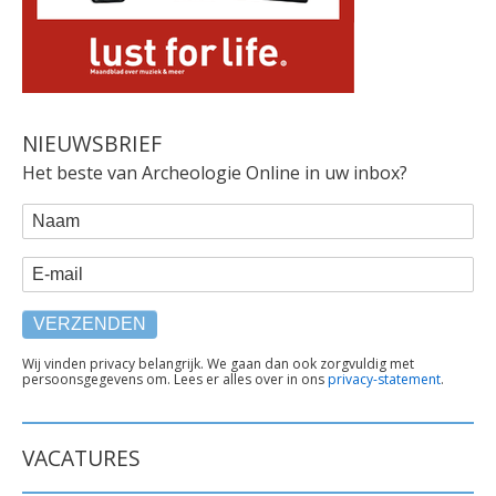
NIEUWSBRIEF
Het beste van Archeologie Online in uw inbox?
WEBFORM
Naam
E-mail
TEKST
Wij vinden privacy belangrijk. We gaan dan ook zorgvuldig met
persoonsgegevens om. Lees er alles over in ons
privacy-statement
.
ONDER
FORMULIER
VACATURES