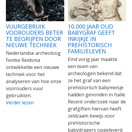
VUURGEBRUIK
10.000 JAAR OUD
VOOROUDERS BETER
BABYGRAF GEEFT
TE BEGRIJPEN DOOR
INKIJKJE IN
NIEUWE TECHNIEK
PREHISTORISCH
FAMILIELEVEN
Nederlandse archeoloog
Eind vorig jaar maakte
Femke Reidsma
een team van
ontwikkelde een nieuwe
archeologen bekend dat
techniek voor het
ze het graf van een
analyseren van hoe onze
prehistorisch babymeisje
voorouders vuur
hadden gevonden in Italië.
gebruikten.
Recent onderzoek naar de
Verder lezen
grafgiften hiervan heeft
zeldzaam bewijs voor
prehistorische
babydragers opgeleverd.