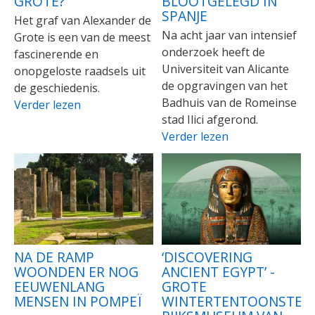
GROTE?
BLOOTGELEGD IN
SPANJE
Het graf van Alexander de
Na acht jaar van intensief
Grote is een van de meest
onderzoek heeft de
fascinerende en
Universiteit van Alicante
onopgeloste raadsels uit
de opgravingen van het
de geschiedenis.
Badhuis van de Romeinse
Verder lezen
stad Ilici afgerond.
Verder lezen
NA DE RAMP
‘DISCOVERING
WOONDEN ER NOG
ANCIENT EGYPT’ -
EEUWENLANG
GROTE
MENSEN IN POMPEÏ
WINTERTENTOONSTELL