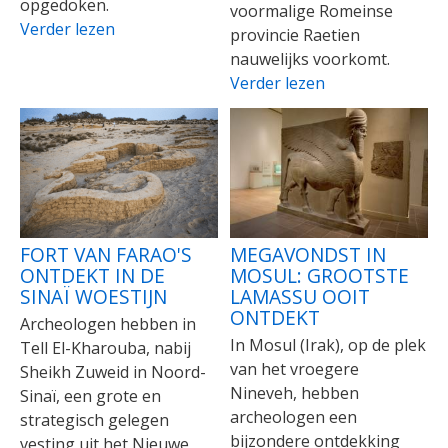
opgedoken.
voormalige Romeinse
Verder lezen
provincie Raetien
nauwelijks voorkomt.
Verder lezen
FORT VAN FARAO'S
MEGAVONDST IN
ONTDEKT IN DE
MOSUL: GROOTSTE
SINAÏ WOESTIJN
LAMASSU OOIT
ONTDEKT
Archeologen hebben in
In Mosul (Irak), op de plek
Tell El-Kharouba, nabij
van het vroegere
Sheikh Zuweid in Noord-
Nineveh, hebben
Sinaï, een grote en
archeologen een
strategisch gelegen
bijzondere ontdekking
vesting uit het Nieuwe