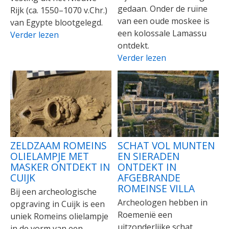
gedaan. Onder de ruïne
Rijk (ca. 1550–1070 v.Chr.)
van een oude moskee is
van Egypte blootgelegd.
een kolossale Lamassu
Verder lezen
ontdekt.
Verder lezen
ZELDZAAM ROMEINS
SCHAT VOL MUNTEN
OLIELAMPJE MET
EN SIERADEN
MASKER ONTDEKT IN
ONTDEKT IN
CUIJK
AFGEBRANDE
ROMEINSE VILLA
Bij een archeologische
Archeologen hebben in
opgraving in Cuijk is een
Roemenië een
uniek Romeins olielampje
uitzonderlijke schat
in de vorm van een