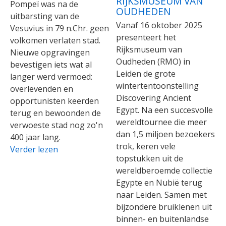
RIJKSMUSEUM VAN
Pompeï was na de
OUDHEDEN
uitbarsting van de
Vanaf 16 oktober 2025
Vesuvius in 79 n.Chr. geen
presenteert het
volkomen verlaten stad.
Rijksmuseum van
Nieuwe opgravingen
Oudheden (RMO) in
bevestigen iets wat al
Leiden de grote
langer werd vermoed:
wintertentoonstelling
overlevenden en
Discovering Ancient
opportunisten keerden
Egypt. Na een succesvolle
terug en bewoonden de
wereldtournee die meer
verwoeste stad nog zo'n
dan 1,5 miljoen bezoekers
400 jaar lang.
trok, keren vele
Verder lezen
topstukken uit de
wereldberoemde collectie
Egypte en Nubië terug
naar Leiden. Samen met
bijzondere bruiklenen uit
binnen- en buitenlandse