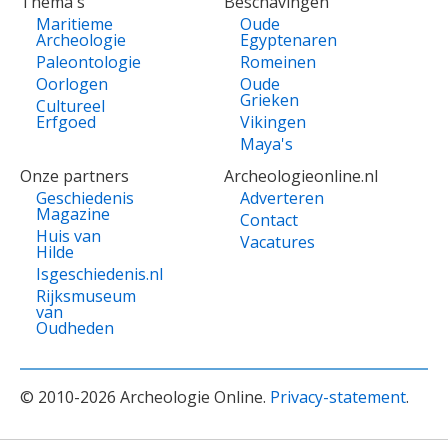
Thema's
Beschavingen
Maritieme
Oude
Archeologie
Egyptenaren
Paleontologie
Romeinen
Oorlogen
Oude
Grieken
Cultureel
Erfgoed
Vikingen
Maya's
Onze partners
Archeologieonline.nl
Geschiedenis
Adverteren
Magazine
Contact
Huis van
Vacatures
Hilde
Isgeschiedenis.nl
Rijksmuseum
van
Oudheden
© 2010-2026 Archeologie Online.
Privacy-statement
.