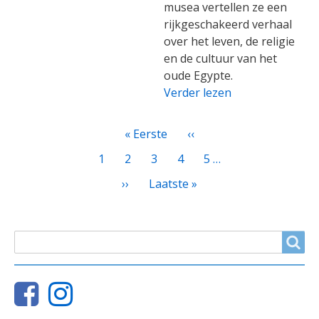
musea vertellen ze een
rijkgeschakeerd verhaal
over het leven, de religie
en de cultuur van het
oude Egypte.
Verder lezen
PAGINATIE
Eerste
« Eerste
Vorige
‹‹
pagina
pagina
Page
1
Page
2
Huidige
3
Page
4
Page
5
…
pagina
Volgende
››
Laatste
Laatste »
pagina
pagina
ZOEKVELD
Search