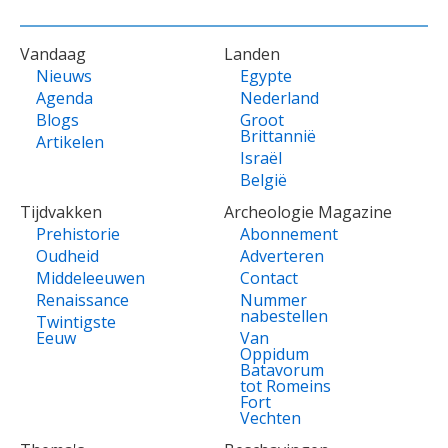
VOET
Vandaag
Landen
Nieuws
Egypte
Agenda
Nederland
Blogs
Groot
Brittannië
Artikelen
Israël
België
Tijdvakken
Archeologie Magazine
Prehistorie
Abonnement
Oudheid
Adverteren
Middeleeuwen
Contact
Renaissance
Nummer
nabestellen
Twintigste
Eeuw
Van
Oppidum
Batavorum
tot Romeins
Fort
Vechten