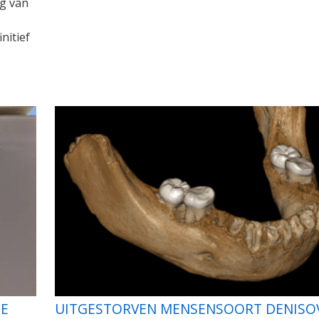
ng van
nitief
E
UITGESTORVEN MENSENSOORT DENISO