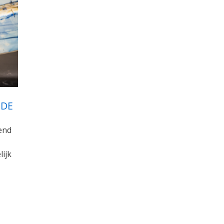
UDE
end
ijk