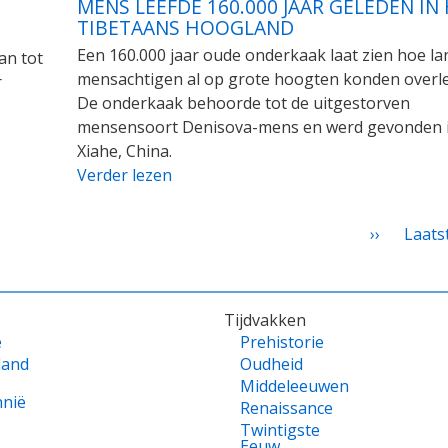
MENS LEEFDE 160.000 JAAR GELEDEN IN
TIBETAANS HOOGLAND
Een 160.000 jaar oude onderkaak laat zien hoe la
an tot
mensachtigen al op grote hoogten konden overl
r
De onderkaak behoorde tot de uitgestorven
mensensoort Denisova-mens en werd gevonden 
Xiahe, China.
Verder lezen
Volgende
››
Laats
Laats
pagina
pagin
Tijdvakken
e
Prehistorie
land
Oudheid
Middeleeuwen
nnië
Renaissance
Twintigste
Eeuw