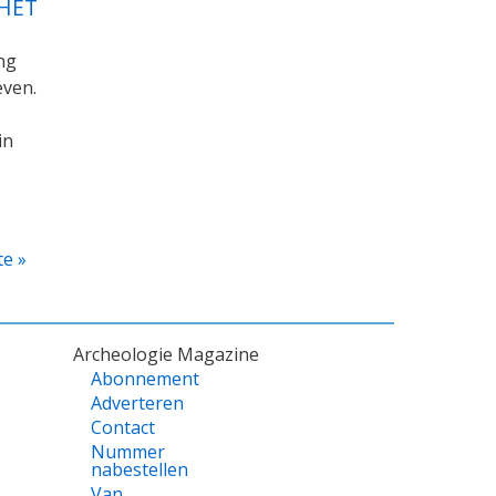
 HET
ng
even.
in
te
te »
a
Archeologie Magazine
Abonnement
Adverteren
Contact
Nummer
nabestellen
Van