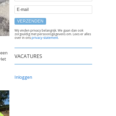
E-mail
TEKST
Wij vinden privacy belangrijk. We gaan dan ook
zorgvuldig met persoonsgegevens om. Lees er alles
ONDER
over in ons
privacy-statement
.
FORMULIER
 een
VACATURES
Het
Inloggen