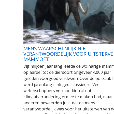
MENS WAARSCHIJNLIJK NIET
VERANTWOORDELIJK VOOR UITSTERVE
MAMMOET
Vijf miljoen jaar lang leefde de wolharige mam
op aarde, tot de diersoort ongeveer 4.000 jaar
geleden voorgoed verdween. Over de oorzaak 
werd jarenlang flink gediscussieerd. Veel
wetenschappers vermoedden al dat
klimaatverandering ermee te maken had, maar
anderen beweerden juist dat de mens
verantwoordelijk was voor het uitsterven van d