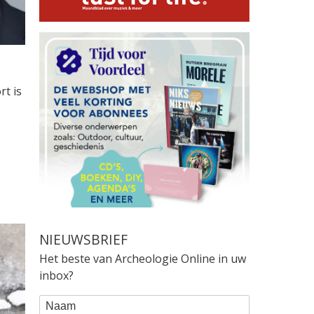
rt is
NIEUWSBRIEF
Het beste van Archeologie Online in uw
inbox?
WEBFORM
Naam