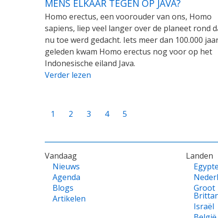
MENS ELKAAR TEGEN OP JAVA?
Homo erectus, een voorouder van ons, Homo
sapiens, liep veel langer over de planeet rond d
nu toe werd gedacht. Iets meer dan 100.000 jaa
geleden kwam Homo erectus nog voor op het
Indonesische eiland Java.
Verder lezen
PAGINATIE
Huidige
1
Page
2
Page
3
Page
4
Page
5
pagina
VOET
Vandaag
Landen
Nieuws
Egypt
Agenda
Neder
Blogs
Groot
Britta
Artikelen
Israël
België