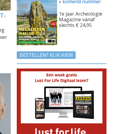
»
komend nummer
1e jaar Archeologie
T-
Magazine vanaf
slechts € 24,95
eg
ier
BESTELLEN? KLIK HIER!