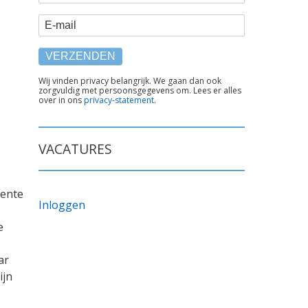
E-mail
TEKST
Wij vinden privacy belangrijk. We gaan dan ook
zorgvuldig met persoonsgegevens om. Lees er alles
ONDER
over in ons
privacy-statement
.
FORMULIER
VACATURES
eente
Inloggen
e
ar
ijn