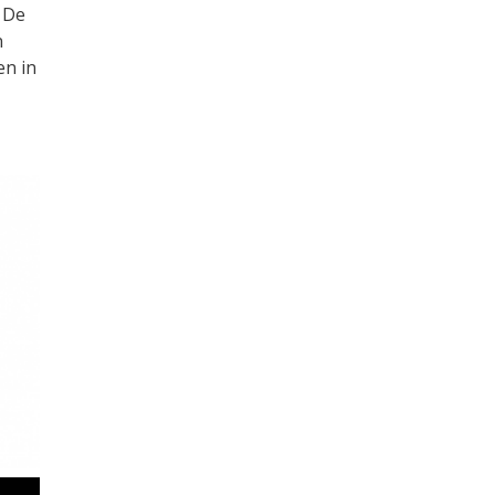
 De
n
en in