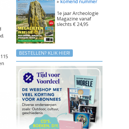
»
komend nummer
1e jaar Archeologie
Magazine vanaf
slechts € 24,95
d
d.
BESTELLEN? KLIK HIER!
 115
en