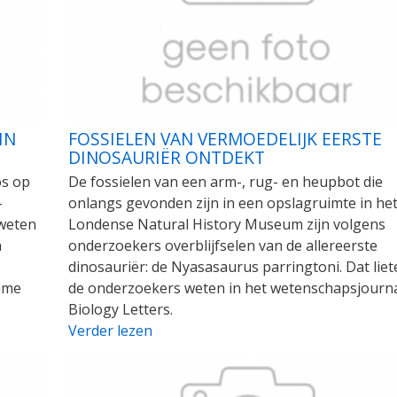
IN
FOSSIELEN VAN VERMOEDELIJK EERSTE
DINOSAURIËR ONTDEKT
os op
De fossielen van een arm-, rug- en heupbot die
-
onlangs gevonden zijn in een opslagruimte in he
 weten
Londense Natural History Museum zijn volgens
a
onderzoekers overblijfselen van de allereerste
dinosauriër: de Nyasasaurus parringtoni. Dat liet
ame
de onderzoekers weten in het wetenschapsjourn
Biology Letters.
Verder lezen