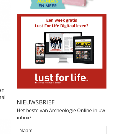
t
en
aal
NIEUWSBRIEF
Het beste van Archeologie Online in uw
inbox?
WEBFORM
Naam