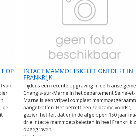
KT OP
INTACT MAMMOETSKELET ONTDEKT IN
FRANKRIJK
l van
Tijdens een recente opgraving in de Franse gem
dier
Changis-sur-Marne in het departement Seine-et-
en
Marne is een vrijwel compleet mammoetgeraamt
, de
aangetroffen. Het betreft een zeldzame vondst,
it
gezien het feit dat er in de afgelopen 150 jaar ma
drie intacte mammoetskeletten in heel Frankrijk z
opgegraven.