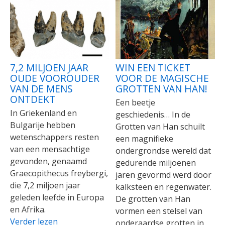
7,2 MILJOEN JAAR
WIN EEN TICKET
OUDE VOOROUDER
VOOR DE MAGISCHE
VAN DE MENS
GROTTEN VAN HAN!
ONTDEKT
Een beetje
In Griekenland en
geschiedenis… In de
Bulgarije hebben
Grotten van Han schuilt
wetenschappers resten
een magnifieke
van een mensachtige
ondergrondse wereld dat
gevonden, genaamd
gedurende miljoenen
Graecopithecus freybergi,
jaren gevormd werd door
die 7,2 miljoen jaar
kalksteen en regenwater.
geleden leefde in Europa
De grotten van Han
en Afrika.
vormen een stelsel van
Verder lezen
onderaardse grotten in