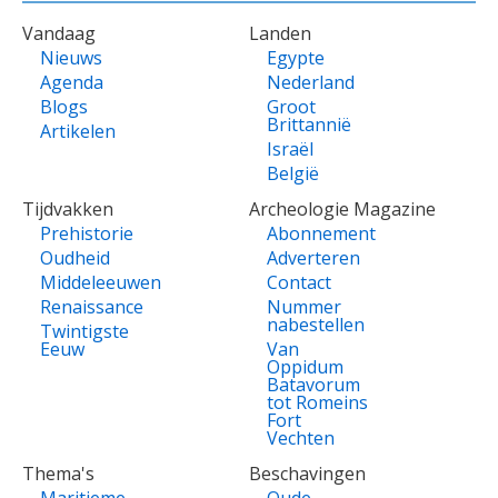
VOET
Vandaag
Landen
Nieuws
Egypte
Agenda
Nederland
Blogs
Groot
Brittannië
Artikelen
Israël
België
Tijdvakken
Archeologie Magazine
Prehistorie
Abonnement
Oudheid
Adverteren
Middeleeuwen
Contact
Renaissance
Nummer
nabestellen
Twintigste
Eeuw
Van
Oppidum
Batavorum
tot Romeins
Fort
Vechten
Thema's
Beschavingen