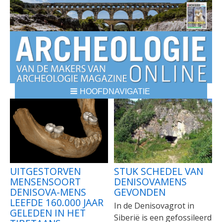
HOOFDNAVIGATIE
BREADCRUMBS
UITGESTORVEN
STUK SCHEDEL VAN
MENSENSOORT
DENISOVAMENS
DENISOVA-MENS
GEVONDEN
LEEFDE 160.000 JAAR
In de Denisovagrot in
GELEDEN IN HET
Siberië is een gefossileerd