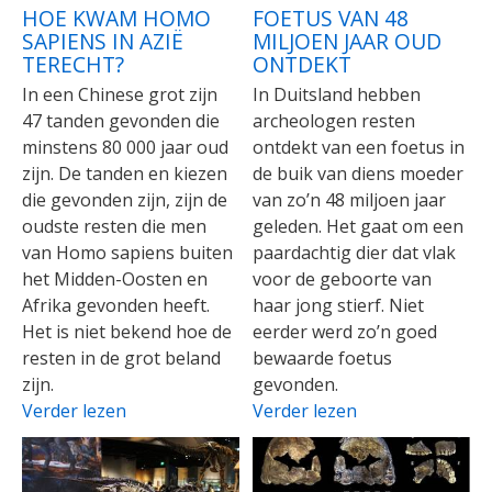
HOE KWAM HOMO
FOETUS VAN 48
SAPIENS IN AZIË
MILJOEN JAAR OUD
TERECHT?
ONTDEKT
In een Chinese grot zijn
In Duitsland hebben
47 tanden gevonden die
archeologen resten
minstens 80 000 jaar oud
ontdekt van een foetus in
zijn. De tanden en kiezen
de buik van diens moeder
die gevonden zijn, zijn de
van zo’n 48 miljoen jaar
oudste resten die men
geleden. Het gaat om een
van Homo sapiens buiten
paardachtig dier dat vlak
het Midden-Oosten en
voor de geboorte van
Afrika gevonden heeft.
haar jong stierf. Niet
Het is niet bekend hoe de
eerder werd zo’n goed
resten in de grot beland
bewaarde foetus
zijn.
gevonden.
Verder lezen
Verder lezen