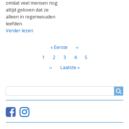
omdat veel mensen nog
altijd geloven dat ze
alleen in regenwouden
leefden.
Verder lezen
PAGINATIE
Eerste
« Eerste
Vorige
‹‹
pagina
pagina
Page
1
Huidige
2
Page
3
Page
4
Page
5
pagina
Volgende
››
Laatste
Laatste »
pagina
pagina
ZOEKVELD
Search