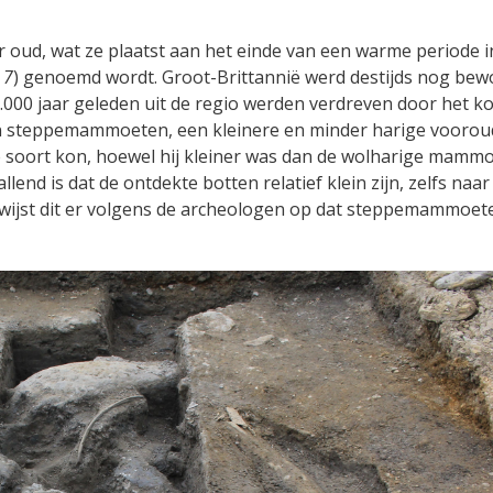
r oud, wat ze plaatst aan het einde van een warme periode i
7
) genoemd wordt. Groot-Brittannië werd destijds nog be
.000 jaar geleden uit de regio werden verdreven door het k
an steppemammoeten, een kleinere en minder harige voorou
oort kon, hoewel hij kleiner was dan de wolharige mammo
nd is dat de ontdekte botten relatief klein zijn, zelfs naar
ijst dit er volgens de archeologen op dat steppemammoet