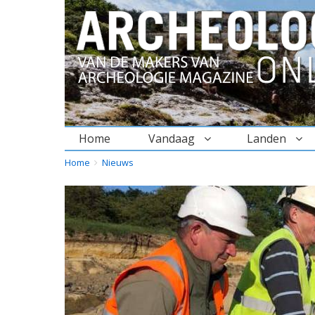
Home
Vandaag
Landen
BREADCRUMBS
YOU
Home
Nieuws
ARE
HERE: