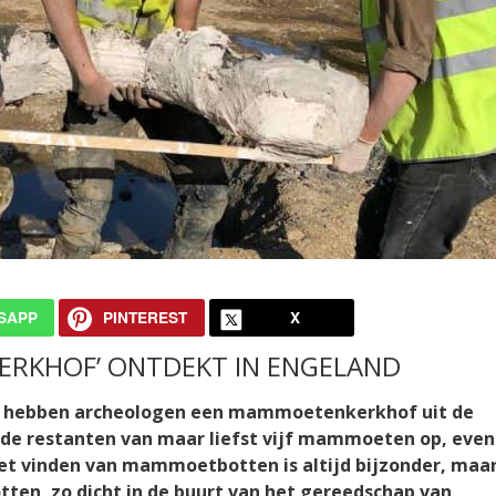
SAPP
PINTEREST
X
ERKHOF’ ONTDEKT IN ENGELAND
don hebben archeologen een mammoetenkerkhof uit de
r de restanten van maar liefst vijf mammoeten op, even
et vinden van mammoetbotten is altijd bijzonder, maar
ten, zo dicht in de buurt van het gereedschap van