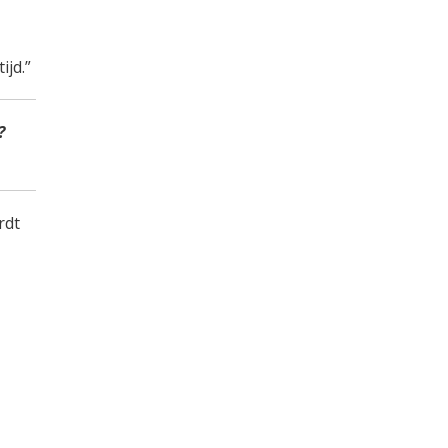
ijd.”
?
rdt