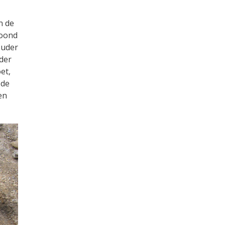
n de
woond
ouder
der
et,
 de
en