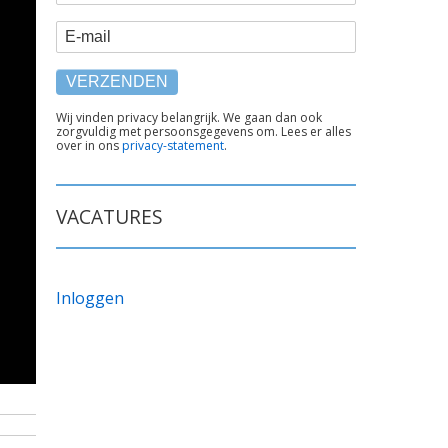
E-mail
TEKST
Wij vinden privacy belangrijk. We gaan dan ook
zorgvuldig met persoonsgegevens om. Lees er alles
ONDER
over in ons
privacy-statement
.
FORMULIER
VACATURES
Inloggen