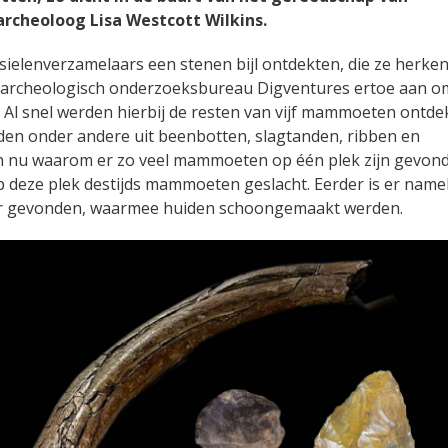
 archeoloog Lisa Westcott Wilkins.
ielenverzamelaars een stenen bijl ontdekten, die ze herke
et archeologisch onderzoeksbureau Digventures ertoe aan o
 Al snel werden hierbij de resten van vijf mammoeten ontdek
den onder andere uit beenbotten, slagtanden, ribben en
 nu waarom er zo veel mammoeten op één plek zijn gevon
p deze plek destijds mammoeten geslacht. Eerder is er namel
er gevonden, waarmee huiden schoongemaakt werden.