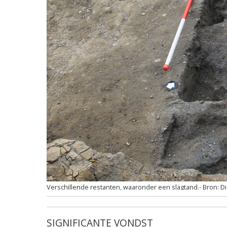
Verschillende restanten, waaronder een slagtand.
Di
SIGNIFICANTE VONDST