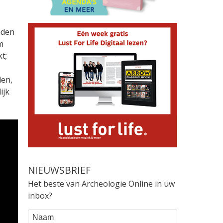
nden
m
t;
den,
ijk
NIEUWSBRIEF
Het beste van Archeologie Online in uw
inbox?
WEBFORM
Naam