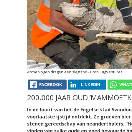
Archeologen dragen een slagtand.
DigVentures.
FACEBOOK
LINKEDIN
WHAT
200.000 JAAR OUD ‘MAMMOETK
In de buurt van het de Engelse stad Swin
voorlaatste ijstijd ontdekt. Ze groeven hie
stenen gereedschap van neanderthalers. “H
vinden van zulke oude en goed bewaarde bot