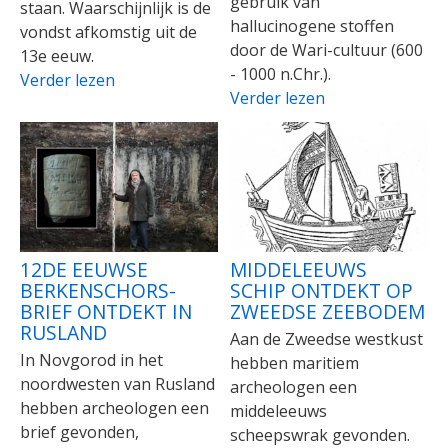
gebruik van
staan. Waarschijnlijk is de
hallucinogene stoffen
vondst afkomstig uit de
door de Wari-cultuur (600
13e eeuw.
- 1000 n.Chr.).
Verder lezen
Verder lezen
12DE EEUWSE
MIDDELEEUWS
BERKENSCHORS-
SCHIP ONTDEKT OP
BRIEF ONTDEKT IN
ZWEEDSE ZEEBODEM
RUSLAND
Aan de Zweedse westkust
In Novgorod in het
hebben maritiem
noordwesten van Rusland
archeologen een
hebben archeologen een
middeleeuws
brief gevonden,
scheepswrak gevonden.