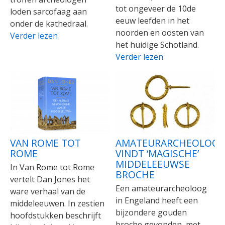
tot ongeveer de 10de
loden sarcofaag aan
eeuw leefden in het
onder de kathedraal.
noorden en oosten van
Verder lezen
het huidige Schotland.
Verder lezen
VAN ROME TOT
AMATEURARCHEOLOO
ROME
VINDT ‘MAGISCHE’
MIDDELEEUWSE
In Van Rome tot Rome
BROCHE
vertelt Dan Jones het
Een amateurarcheoloog
ware verhaal van de
in Engeland heeft een
middeleeuwen. In zestien
bijzondere gouden
hoofdstukken beschrijft
broche gevonden, met