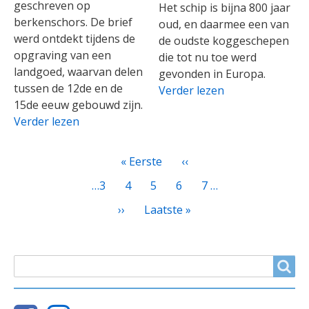
geschreven op
Het schip is bijna 800 jaar
berkenschors. De brief
oud, en daarmee een van
werd ontdekt tijdens de
de oudste koggeschepen
opgraving van een
die tot nu toe werd
landgoed, waarvan delen
gevonden in Europa.
tussen de 12de en de
Verder lezen
15de eeuw gebouwd zijn.
Verder lezen
PAGINATIE
Eerste
« Eerste
Vorige
‹‹
pagina
pagina
Page
…
3
Page
4
Huidige
5
Page
6
Page
7
…
pagina
Volgende
››
Laatste
Laatste »
pagina
pagina
ZOEKVELD
Search