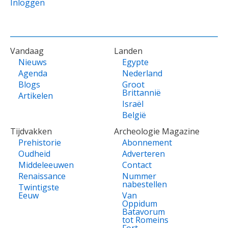
Inloggen
VOET
Vandaag
Landen
Nieuws
Egypte
Agenda
Nederland
Blogs
Groot
Brittannië
Artikelen
Israël
België
Tijdvakken
Archeologie Magazine
Prehistorie
Abonnement
Oudheid
Adverteren
Middeleeuwen
Contact
Renaissance
Nummer
nabestellen
Twintigste
Eeuw
Van
Oppidum
Batavorum
tot Romeins