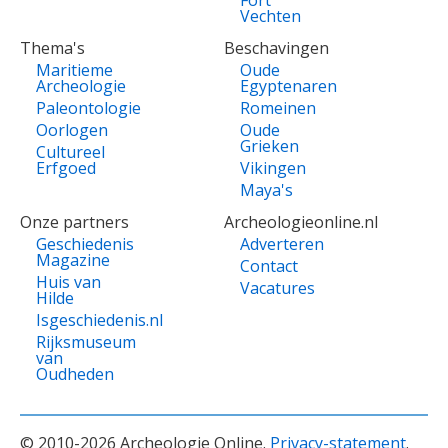
Fort
Vechten
Thema's
Beschavingen
Maritieme
Oude
Archeologie
Egyptenaren
Paleontologie
Romeinen
Oorlogen
Oude
Grieken
Cultureel
Erfgoed
Vikingen
Maya's
Onze partners
Archeologieonline.nl
Geschiedenis
Adverteren
Magazine
Contact
Huis van
Vacatures
Hilde
Isgeschiedenis.nl
Rijksmuseum
van
Oudheden
© 2010-2026 Archeologie Online.
Privacy-statement
.