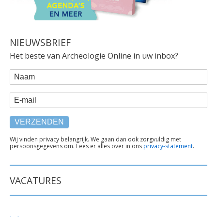
NIEUWSBRIEF
Het beste van Archeologie Online in uw inbox?
WEBFORM
Naam
E-mail
TEKST
Wij vinden privacy belangrijk. We gaan dan ook zorgvuldig met
persoonsgegevens om. Lees er alles over in ons
privacy-statement
.
ONDER
FORMULIER
VACATURES