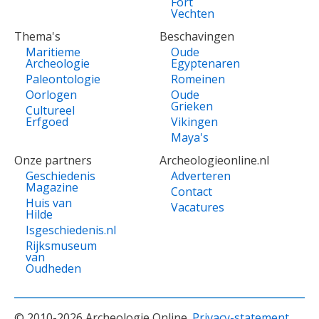
Fort
Vechten
Thema's
Beschavingen
Maritieme
Oude
Archeologie
Egyptenaren
Paleontologie
Romeinen
Oorlogen
Oude
Grieken
Cultureel
Erfgoed
Vikingen
Maya's
Onze partners
Archeologieonline.nl
Geschiedenis
Adverteren
Magazine
Contact
Huis van
Vacatures
Hilde
Isgeschiedenis.nl
Rijksmuseum
van
Oudheden
© 2010-2026 Archeologie Online.
Privacy-statement
.