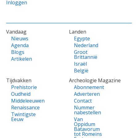
Inloggen
VOET
Vandaag
Landen
Nieuws
Egypte
Agenda
Nederland
Blogs
Groot
Brittannië
Artikelen
Israël
België
Tijdvakken
Archeologie Magazine
Prehistorie
Abonnement
Oudheid
Adverteren
Middeleeuwen
Contact
Renaissance
Nummer
nabestellen
Twintigste
Eeuw
Van
Oppidum
Batavorum
tot Romeins