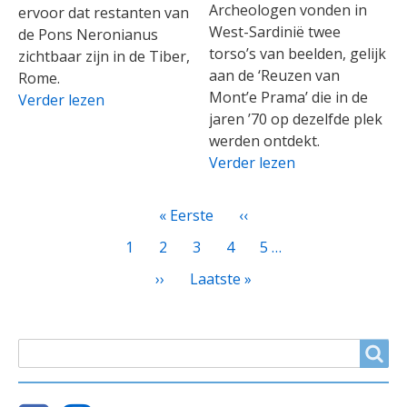
Archeologen vonden in
ervoor dat restanten van
West-Sardinië twee
de Pons Neronianus
torso’s van beelden, gelijk
zichtbaar zijn in de Tiber,
aan de ‘Reuzen van
Rome.
Mont’e Prama’ die in de
Verder lezen
jaren ’70 op dezelfde plek
werden ontdekt.
Verder lezen
PAGINATIE
Eerste
« Eerste
Vorige
‹‹
pagina
pagina
Page
1
Huidige
2
Page
3
Page
4
Page
5
…
pagina
Volgende
››
Laatste
Laatste »
pagina
pagina
ZOEKVELD
Search