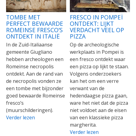
TOMBE MET
FRESCO IN POMPEÏ
PERFECT BEWAARDE
ONTDEKT: LIJKT
ROMEINSE FRESCO’S
VERDACHT VEEL OP
ONTDEKT IN ITALIË
PIZZA
In de Zuid-Italiaanse
Op de archeologische
gemeente Giugliano
werkplaats in Pompeï is
hebben archeologen een
een fresco ontdekt waar
Romeinse necropolis
een pizza op lijkt te staan.
ontdekt. Aan de rand van
Volgens onderzoekers
de necropolis vonden ze
kan het om een verre
een tombe met bijzonder
verwant van de
goed bewaarde Romeinse
hedendaagse pizza gaan,
fresco’s
ware het niet dat de pizza
(muurschilderingen).
niet voldoet aan de eisen
Verder lezen
van een klassieke pizza
margherita.
Verder lezen