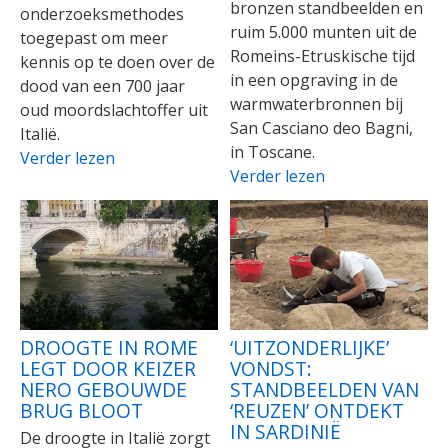
bronzen standbeelden en
onderzoeksmethodes
ruim 5.000 munten uit de
toegepast om meer
Romeins-Etruskische tijd
kennis op te doen over de
in een opgraving in de
dood van een 700 jaar
warmwaterbronnen bij
oud moordslachtoffer uit
San Casciano deo Bagni,
Italië.
in Toscane.
Verder lezen
Verder lezen
DROOGTE IN ROME
‘UITZONDERLIJKE’
LEGT DOOR KEIZER
VONDST:
NERO GEBOUWDE
STANDBEELDEN VAN
BRUG BLOOT
‘REUZEN’ ONTDEKT
IN SARDINIË
De droogte in Italië zorgt