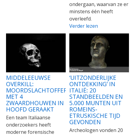
ondergaan, waarvan ze er
minstens één heeft
overleefd.
Verder lezen
MIDDELEEUWSE
‘UITZONDERLIJKE
OVERKILL:
ONTDEKKING’ IN
MOORDSLACHTOFFER
ITALIË: 20
MET 4
STANDBEELDEN EN
ZWAARDHOUWEN IN
5.000 MUNTEN UIT
HOOFD GERAAKT
ROMEINS-
ETRUSKISCHE TIJD
Een team Italiaanse
GEVONDEN
onderzoekers heeft
Archeologen vonden 20
moderne forensische