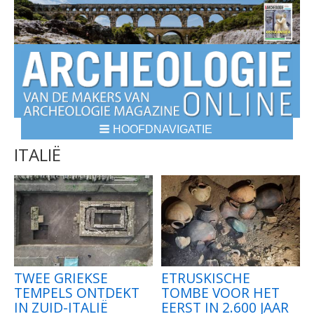
HOOFDNAVIGATIE
BREADCRUMBS
ITALIË
TWEE GRIEKSE
ETRUSKISCHE
TEMPELS ONTDEKT
TOMBE VOOR HET
IN ZUID-ITALIË
EERST IN 2.600 JAAR