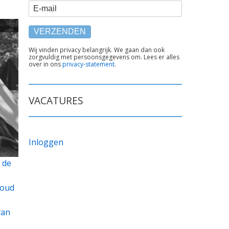
E-mail
TEKST
Wij vinden privacy belangrijk. We gaan dan ook
zorgvuldig met persoonsgegevens om. Lees er alles
ONDER
over in ons
privacy-statement
.
FORMULIER
VACATURES
Inloggen
 de
 oud
van