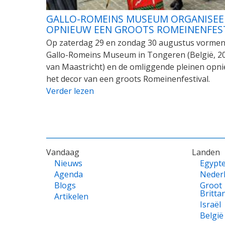
GALLO-ROMEINS MUSEUM ORGANISEE
OPNIEUW EEN GROOTS ROMEINENFES
Op zaterdag 29 en zondag 30 augustus vormen
Gallo-Romeins Museum in Tongeren (België, 2
van Maastricht) en de omliggende pleinen opn
het decor van een groots Romeinenfestival.
Verder lezen
VOET
Vandaag
Landen
Nieuws
Egypt
Agenda
Neder
Blogs
Groot
Britta
Artikelen
Israël
België