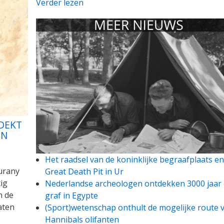
Verder lezen
DEKT
EN
Het raadsel van de koninklijke begraafplaats en
urany
Great Death Pit in Ur
ig
Nederlandse archeologen ontdekken 3000 jaar
n de
graf in Egypte
aten
(Sport)wetenschap onthult de mogelijke route 
Hannibals olifanten