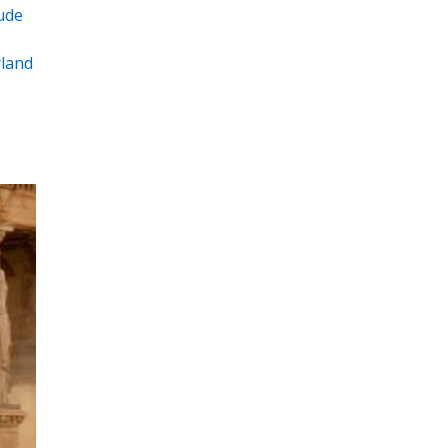
oude
rland