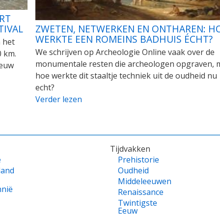
RT
TIVAL
ZWETEN, NETWERKEN EN ONTHAREN: H
WERKTE EEN ROMEINS BADHUIS ÉCHT?
 het
We schrijven op Archeologie Online vaak over de
0 km.
monumentale resten die archeologen opgraven, 
ieuw
hoe werkte dit staaltje techniek uit de oudheid nu
echt?
Verder lezen
Tijdvakken
e
Prehistorie
land
Oudheid
Middeleeuwen
nnië
Renaissance
Twintigste
Eeuw