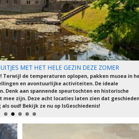
ERT OPNIEUW EEN GROOTS ROMEINENFESTIVAL
UITJES MET HET HELE GEZIN DEZE ZOMER
ET ORANJEROUTE MAGAZINE VOL HISTORISCHE
UIT DRENTS MUSEUM DEELS TERUGGEVONDEN
DE GROTE?
men het Gallo-Romeins Museum in Tongeren (België, 2
! Terwijl de temperaturen oplopen, pakken musea in h
oemeense goudschat is deels terecht. Het OM bevestigt dat
den op van onoverwinnelijke legers, gigantische rijke
am tot een sensationele archeologische Oranje-vondst in
inen opnieuw het decor van een groots Romeinenfestiva
lingen en avontuurlijke activiteiten. De ideale
n gevonden. Maar om welke topstukken ging het precies e
och is het lot van zijn lichaam een van de meest
n. Denk aan spannende speurtochten en historische
 de geschiedenis. Ondanks eeuwen van speurwerk en
mee zijn. Deze acht locaties laten zien dat geschieden
te rustplaats van de grootste veroveraar aller tijden e
 als oud! Bekijk ze nu op IsGeschiedenis!