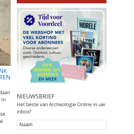
NK
UREN
edaan
NIEUWSBRIEF
 In
Het beste van Archeologie Online in uw
inbox?
wse
al
WEBFORM
Naam