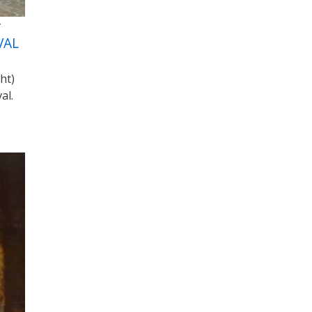
T
VAL
ht)
al.