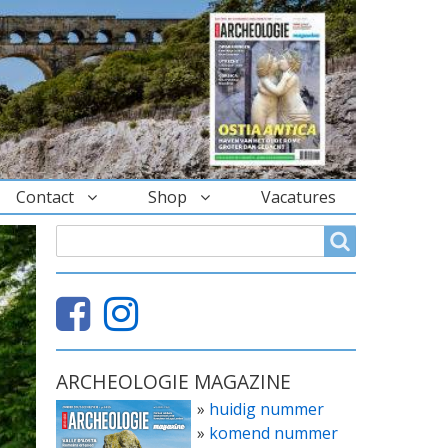
Contact
Shop
Vacatures
ZOEKVELD
Search
ARCHEOLOGIE MAGAZINE
»
huidig nummer
»
komend nummer