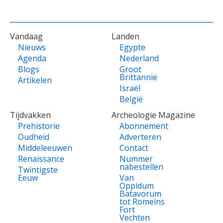
VOET
Vandaag
Landen
Nieuws
Egypte
Agenda
Nederland
Blogs
Groot
Brittannië
Artikelen
Israël
België
Tijdvakken
Archeologie Magazine
Prehistorie
Abonnement
Oudheid
Adverteren
Middeleeuwen
Contact
Renaissance
Nummer
nabestellen
Twintigste
Eeuw
Van
Oppidum
Batavorum
tot Romeins
Fort
Vechten