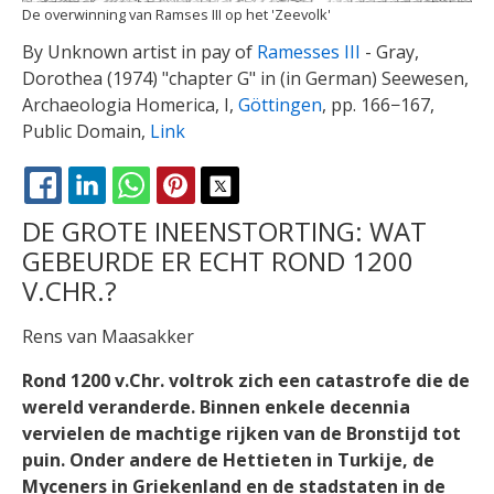
De overwinning van Ramses III op het 'Zeevolk'
By Unknown artist in pay of
Ramesses III
- Gray,
Dorothea (1974) "chapter G" in (in German) Seewesen,
Archaeologia Homerica, I,
Göttingen
, pp. 166−167,
Public Domain,
Link
FACEBOOK
LINKEDIN
WHATSAPP
PINTEREST
X
DE GROTE INEENSTORTING: WAT
GEBEURDE ER ECHT ROND 1200
V.CHR.?
Rens van Maasakker
Rond 1200 v.Chr. voltrok zich een catastrofe die de
wereld veranderde. Binnen enkele decennia
vervielen de machtige rijken van de Bronstijd tot
puin. Onder andere de Hettieten in Turkije, de
Myceners in Griekenland en de stadstaten in de