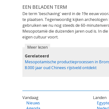
EEN BELADEN TERM
De term 'beschaving' werd in de 19e eeuw voo
te plaatsen. Tegenwoordig kijken archeologen l
gebruiken we nu nog steeds de 60-minutenverdel
Mesopotamië die duizenden jaren oud is. In die
eigen cultuur voort.
Meer lezen
Gerelateerd
Mesopotamische productieprocessen in Brons
8.000 jaar oud Chinees rijstveld ontdekt
VOET
Vandaag
Landen
Nieuws
Egypt
Agenda
Neder