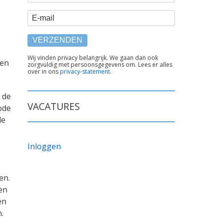
E-mail
TEKST
Wij vinden privacy belangrijk. We gaan dan ook
zen
zorgvuldig met persoonsgegevens om. Lees er alles
ONDER
over in ons
privacy-statement
.
FORMULIER
 de
VACATURES
ode
de
Inloggen
en.
en
en
.