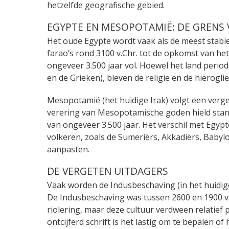
hetzelfde geografische gebied.
EGYPTE EN MESOPOTAMIË: DE GRENS V
Het oude Egypte wordt vaak als de meest stabi
farao’s rond 3100 v.Chr. tot de opkomst van het
ongeveer 3.500 jaar vol. Hoewel het land perio
en de Grieken), bleven de religie en de hiërogli
Mesopotamië (het huidige Irak) volgt een vergel
verering van Mesopotamische goden hield stand
van ongeveer 3.500 jaar. Het verschil met Egy
volkeren, zoals de Sumeriërs, Akkadiërs, Babylo
aanpasten.
DE VERGETEN UITDAGERS
Vaak worden de Indusbeschaving (in het huidige 
De Indusbeschaving was tussen 2600 en 1900 v
riolering, maar deze cultuur verdween relatief 
ontcijferd schrift is het lastig om te bepalen of 