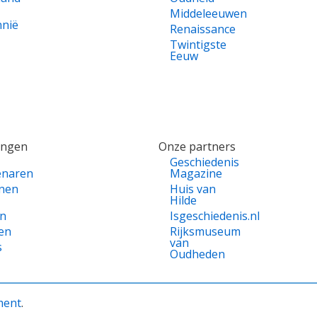
Middeleeuwen
nnië
Renaissance
Twintigste
Eeuw
ingen
Onze partners
Geschiedenis
enaren
Magazine
nen
Huis van
Hilde
en
Isgeschiedenis.nl
en
Rijksmuseum
van
s
Oudheden
ment
.