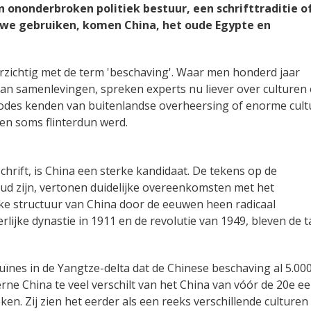
en ononderbroken politiek bestuur, een schrifttraditie o
e we gebruiken, komen China, het oude Egypte en
rzichtig met de term 'beschaving'. Waar men honderd jaar
an samenlevingen, spreken experts nu liever over culturen
riodes kenden van buitenlandse overheersing of enorme cult
den soms flinterdun werd.
chrift, is China een sterke kandidaat. De tekens op de
ud zijn, vertonen duidelijke overeenkomsten met het
eke structuur van China door de eeuwen heen radicaal
rlijke dynastie in 1911 en de revolutie van 1949, bleven de t
nes in de Yangtze-delta dat de Chinese beschaving al 5.000
erne China te veel verschilt van het China van vóór de 20e e
. Zij zien het eerder als een reeks verschillende culturen 