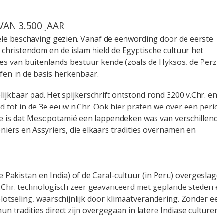
AN 3.500 JAAR
ele beschaving gezien. Vanaf de eenwording door de eerste
 christendom en de islam hield de Egyptische cultuur het
des van buitenlands bestuur kende (zoals de Hyksos, de Per
efen in de basis herkenbaar.
ijkbaar pad. Het spijkerschrift ontstond rond 3200 v.Chr. en
 tot in de 3e eeuw n.Chr. Ook hier praten we over een peri
pte is dat Mesopotamië een lappendeken was van verschillen
niërs en Assyriërs, die elkaars tradities overnamen en
Pakistan en India) of de Caral-cultuur (in Peru) overgeslag
.Chr. technologisch zeer geavanceerd met geplande steden 
plotseling, waarschijnlijk door klimaatverandering. Zonder e
hun tradities direct zijn overgegaan in latere Indiase culturen