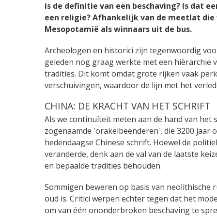
is de definitie van een beschaving? Is dat e
een religie? Afhankelijk van de meetlat di
Mesopotamië als winnaars uit de bus.
Archeologen en historici zijn tegenwoordig voo
geleden nog graag werkte met een hiërarchie v
tradities. Dit komt omdat grote rijken vaak pe
verschuivingen, waardoor de lijn met het verle
CHINA: DE KRACHT VAN HET SCHRIFT
Als we continuïteit meten aan de hand van het s
zogenaamde 'orakelbeenderen', die 3200 jaar o
hedendaagse Chinese schrift. Hoewel de politi
veranderde, denk aan de val van de laatste keize
en bepaalde tradities behouden.
Sommigen beweren op basis van neolithische ruï
oud is. Critici werpen echter tegen dat het mod
om van één ononderbroken beschaving te spreken