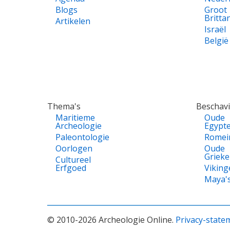
Blogs
Groot
Britta
Artikelen
Israël
België
Thema's
Beschav
Maritieme
Oude
Archeologie
Egypt
Paleontologie
Romei
Oorlogen
Oude
Griek
Cultureel
Erfgoed
Viking
Maya'
© 2010-2026 Archeologie Online.
Privacy-state