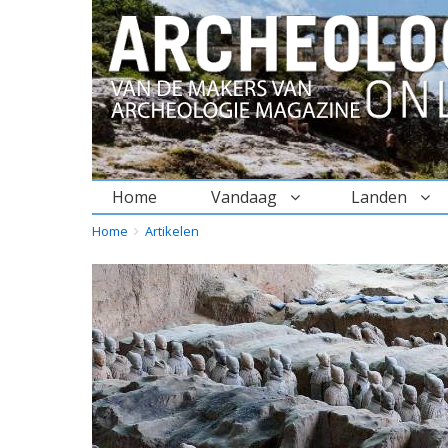
Home
Vandaag
Landen
BREADCRUMBS
YOU
Home
Artikelen
ARE
HERE: