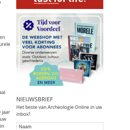
f
 en
urele
aal
NIEUWSBRIEF
Het beste van Archeologie Online in uw
 jaar
inbox?
euw
WEBFORM
Naam
in