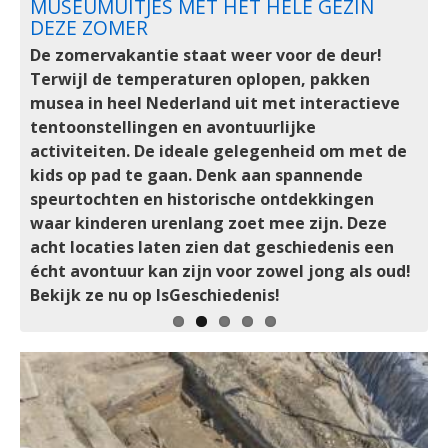
OPNIEUW EEN GROOTS
MUSEUMUITJES MET HET HELE GEZIN
ORANJEROUTE MAGAZINE VOL
DRENTS MUSEUM DEELS
GROTE?
ROMEINENFESTIVAL
DEZE ZOMER
HISTORISCHE ONTDEKKINGEN
TERUGGEVONDEN
De naam van Alexander de Grote roept beelden
Op zaterdag 29 en zondag 30 augustus vormen
De zomervakantie staat weer voor de deur!
Van koninklijke Pruisische grandeur in Potsdam tot
De in 2025 uit het Drents Museum geroofde
op van onoverwinnelijke legers, gigantische
het Gallo-Romeins Museum in Tongeren
Terwijl de temperaturen oplopen, pakken
een sensationele archeologische Oranje-vondst in
Roemeense goudschat is deels terecht. Het OM
rijken en een erfenis die de wereld veranderde.
(België, 20 km. van Maastricht) en de
musea in heel Nederland uit met interactieve
Wernigerode.
bevestigt dat de iconische gouden helm en twee
Toch is het lot van zijn lichaam een van de
omliggende pleinen opnieuw het decor van een
tentoonstellingen en avontuurlijke
armbanden zijn gevonden. Maar om welke
meest fascinerende en onopgeloste raadsels
groots Romeinenfestival.
activiteiten. De ideale gelegenheid om met de
topstukken ging het precies en wat is hun
uit de geschiedenis. Ondanks eeuwen van
kids op pad te gaan. Denk aan spannende
archeologische waarde?
speurwerk en archeologische opgravingen
speurtochten en historische ontdekkingen
blijft de laatste rustplaats van de grootste
waar kinderen urenlang zoet mee zijn. Deze
veroveraar aller tijden een mysterie.
acht locaties laten zien dat geschiedenis een
écht avontuur kan zijn voor zowel jong als oud!
Bekijk ze nu op IsGeschiedenis!