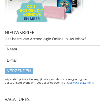
NIEUWSBRIEF
Het beste van Archeologie Online in uw inbox?
WEBFORM
Naam
E-mail
TEKST
Wij vinden privacy belangrijk. We gaan dan ook zorgvuldig met
persoonsgegevens om. Lees er alles over in ons
privacy-statement
.
ONDER
FORMULIER
VACATURES