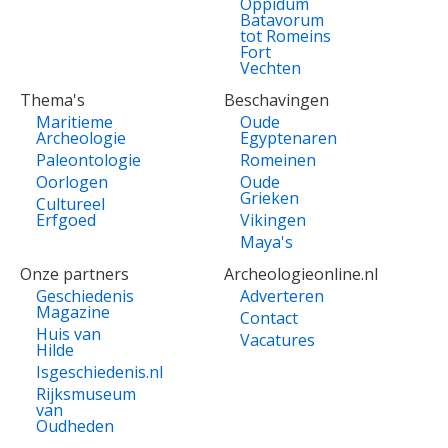
Oppidum
Batavorum
tot Romeins
Fort
Vechten
Thema's
Beschavingen
Maritieme
Oude
Archeologie
Egyptenaren
Paleontologie
Romeinen
Oorlogen
Oude
Grieken
Cultureel
Erfgoed
Vikingen
Maya's
Onze partners
Archeologieonline.nl
Geschiedenis
Adverteren
Magazine
Contact
Huis van
Vacatures
Hilde
Isgeschiedenis.nl
Rijksmuseum
van
Oudheden