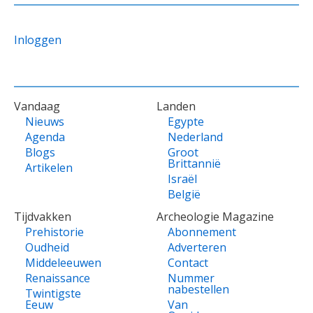
Inloggen
VOET
Vandaag
Landen
Nieuws
Egypte
Agenda
Nederland
Blogs
Groot
Brittannië
Artikelen
Israël
België
Tijdvakken
Archeologie Magazine
Prehistorie
Abonnement
Oudheid
Adverteren
Middeleeuwen
Contact
Renaissance
Nummer
nabestellen
Twintigste
Eeuw
Van