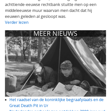
achttiende-eeuwse rechtbank stuitte men op een
middeleeuwse muur waarvan men dacht dat hij
eeuwen geleden al gesloopt was.
Verder lezen
Het raadsel van de koninklijke begraafplaats en de
Great Death Pit in Ur