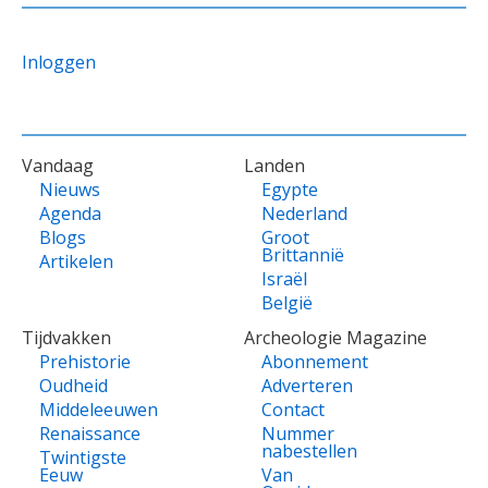
Inloggen
VOET
Vandaag
Landen
Nieuws
Egypte
Agenda
Nederland
Blogs
Groot
Brittannië
Artikelen
Israël
België
Tijdvakken
Archeologie Magazine
Prehistorie
Abonnement
Oudheid
Adverteren
Middeleeuwen
Contact
Renaissance
Nummer
nabestellen
Twintigste
Eeuw
Van