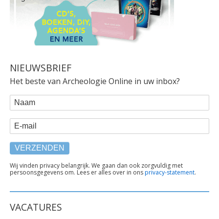
NIEUWSBRIEF
Het beste van Archeologie Online in uw inbox?
WEBFORM
Naam
E-mail
TEKST
Wij vinden privacy belangrijk. We gaan dan ook zorgvuldig met
persoonsgegevens om. Lees er alles over in ons
privacy-statement
.
ONDER
FORMULIER
VACATURES