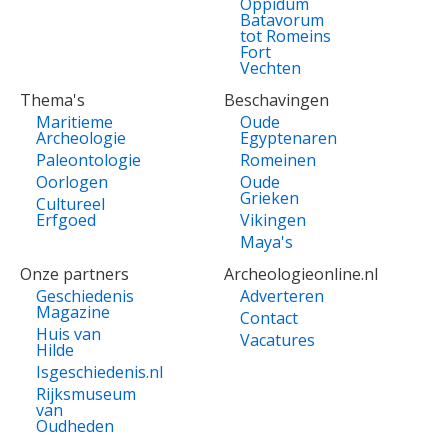
Oppidum
Batavorum
tot Romeins
Fort
Vechten
Thema's
Beschavingen
Maritieme
Oude
Archeologie
Egyptenaren
Paleontologie
Romeinen
Oorlogen
Oude
Grieken
Cultureel
Erfgoed
Vikingen
Maya's
Onze partners
Archeologieonline.nl
Geschiedenis
Adverteren
Magazine
Contact
Huis van
Vacatures
Hilde
Isgeschiedenis.nl
Rijksmuseum
van
Oudheden