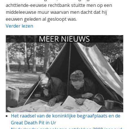
achttiende-eeuwse rechtbank stuitte men op een
middeleeuwse muur waarvan men dacht dat hij
eeuwen geleden al gesloopt was.
Verder lezen
Het raadsel van de koninklijke begraafplaats en de
Great Death Pit in Ur