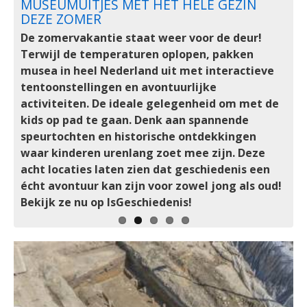
OPNIEUW EEN GROOTS
MUSEUMUITJES MET HET HELE GEZIN
ORANJEROUTE MAGAZINE VOL
DRENTS MUSEUM DEELS
GROTE?
ROMEINENFESTIVAL
DEZE ZOMER
HISTORISCHE ONTDEKKINGEN
TERUGGEVONDEN
De naam van Alexander de Grote roept beelden
Op zaterdag 29 en zondag 30 augustus vormen
De zomervakantie staat weer voor de deur!
Van koninklijke Pruisische grandeur in Potsdam tot
De in 2025 uit het Drents Museum geroofde
op van onoverwinnelijke legers, gigantische
het Gallo-Romeins Museum in Tongeren
Terwijl de temperaturen oplopen, pakken
een sensationele archeologische Oranje-vondst in
Roemeense goudschat is deels terecht. Het OM
rijken en een erfenis die de wereld veranderde.
(België, 20 km. van Maastricht) en de
musea in heel Nederland uit met interactieve
Wernigerode.
bevestigt dat de iconische gouden helm en twee
Toch is het lot van zijn lichaam een van de
omliggende pleinen opnieuw het decor van een
tentoonstellingen en avontuurlijke
armbanden zijn gevonden. Maar om welke
meest fascinerende en onopgeloste raadsels
groots Romeinenfestival.
activiteiten. De ideale gelegenheid om met de
topstukken ging het precies en wat is hun
uit de geschiedenis. Ondanks eeuwen van
kids op pad te gaan. Denk aan spannende
archeologische waarde?
speurwerk en archeologische opgravingen
speurtochten en historische ontdekkingen
blijft de laatste rustplaats van de grootste
waar kinderen urenlang zoet mee zijn. Deze
veroveraar aller tijden een mysterie.
acht locaties laten zien dat geschiedenis een
écht avontuur kan zijn voor zowel jong als oud!
Bekijk ze nu op IsGeschiedenis!