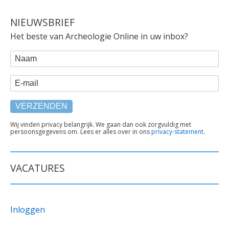
NIEUWSBRIEF
Het beste van Archeologie Online in uw inbox?
WEBFORM
Naam
E-mail
TEKST
Wij vinden privacy belangrijk. We gaan dan ook zorgvuldig met
persoonsgegevens om. Lees er alles over in ons
privacy-statement
.
ONDER
FORMULIER
VACATURES
Inloggen