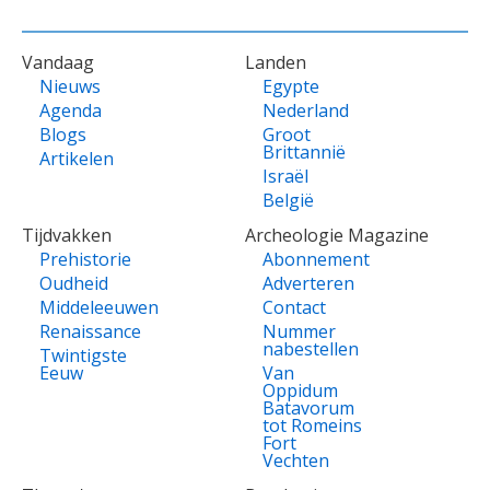
VOET
Vandaag
Landen
Nieuws
Egypte
Agenda
Nederland
Blogs
Groot
Brittannië
Artikelen
Israël
België
Tijdvakken
Archeologie Magazine
Prehistorie
Abonnement
Oudheid
Adverteren
Middeleeuwen
Contact
Renaissance
Nummer
nabestellen
Twintigste
Eeuw
Van
Oppidum
Batavorum
tot Romeins
Fort
Vechten