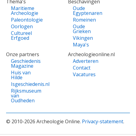
Thema's
Beschavingen
Maritieme
Oude
Archeologie
Egyptenaren
Paleontologie
Romeinen
Oorlogen
Oude
Grieken
Cultureel
Erfgoed
Vikingen
Maya's
Onze partners
Archeologieonline.nl
Geschiedenis
Adverteren
Magazine
Contact
Huis van
Vacatures
Hilde
Isgeschiedenis.nl
Rijksmuseum
van
Oudheden
© 2010-2026 Archeologie Online.
Privacy-statement
.