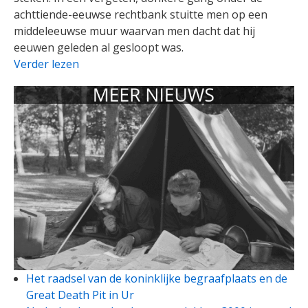
achttiende-eeuwse rechtbank stuitte men op een
middeleeuwse muur waarvan men dacht dat hij
eeuwen geleden al gesloopt was.
Verder lezen
Het raadsel van de koninklijke begraafplaats en de
Great Death Pit in Ur