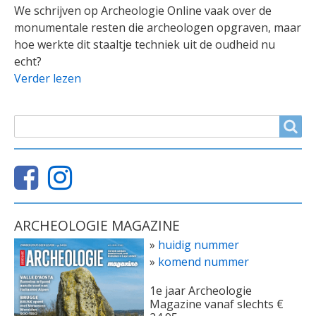
We schrijven op Archeologie Online vaak over de
monumentale resten die archeologen opgraven, maar
hoe werkte dit staaltje techniek uit de oudheid nu
echt?
Verder lezen
ZOEKVELD
Search
ARCHEOLOGIE MAGAZINE
»
huidig nummer
»
komend nummer
1e jaar Archeologie
Magazine vanaf slechts €