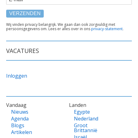
TEKST
Wij vinden privacy belangrijk. We gaan dan ook zorgvuldig met
persoonsgegevens om. Lees er alles over in ons
privacy-statement
.
ONDER
FORMULIER
VACATURES
Inloggen
VOET
Vandaag
Landen
Nieuws
Egypte
Agenda
Nederland
Blogs
Groot
Brittannië
Artikelen
Israël