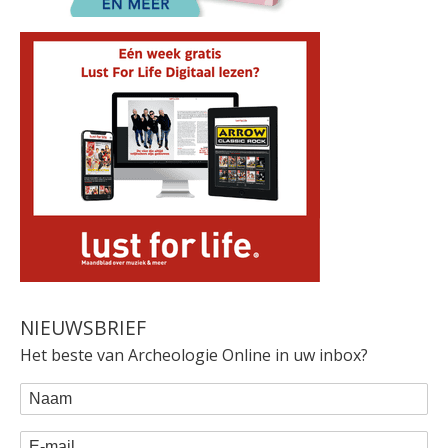
NIEUWSBRIEF
Het beste van Archeologie Online in uw inbox?
WEBFORM
Naam
E-mail