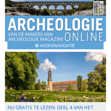
HOOFDNAVIGATIE
DE 8 LEUKSTE HISTORISCHE
NU GRATIS TE LEZEN: DEEL 4 VAN HET
GEROOFDE ROEMEENSE GOUDSCHAT UIT
WAAR IS HET GRAF VAN ALEXANDER DE
WERKPLAATS IN POMPEII ONTHULT HET