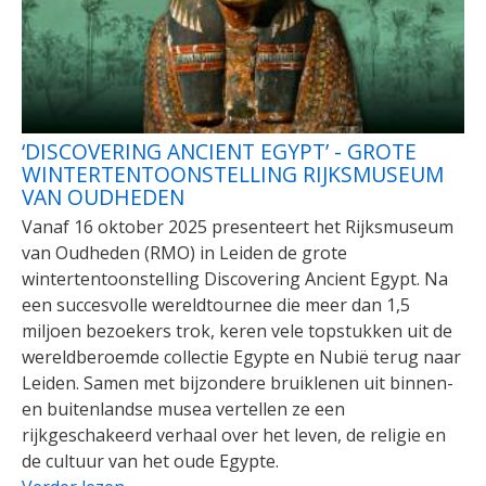
‘DISCOVERING ANCIENT EGYPT’ - GROTE
WINTERTENTOONSTELLING RIJKSMUSEUM
VAN OUDHEDEN
Vanaf 16 oktober 2025 presenteert het Rijksmuseum
van Oudheden (RMO) in Leiden de grote
wintertentoonstelling Discovering Ancient Egypt. Na
een succesvolle wereldtournee die meer dan 1,5
miljoen bezoekers trok, keren vele topstukken uit de
wereldberoemde collectie Egypte en Nubië terug naar
Leiden. Samen met bijzondere bruiklenen uit binnen-
en buitenlandse musea vertellen ze een
rijkgeschakeerd verhaal over het leven, de religie en
de cultuur van het oude Egypte.