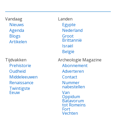
VOET
Vandaag
Landen
Nieuws
Egypte
Agenda
Nederland
Blogs
Groot
Brittannië
Artikelen
Israël
België
Tijdvakken
Archeologie Magazine
Prehistorie
Abonnement
Oudheid
Adverteren
Middeleeuwen
Contact
Renaissance
Nummer
nabestellen
Twintigste
Eeuw
Van
Oppidum
Batavorum
tot Romeins
Fort
Vechten