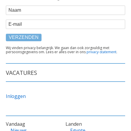
WEBFORM
Naam
E-mail
TEKST
Wij vinden privacy belangrijk. We gaan dan ook zorgvuldig met
persoonsgegevens om. Lees er alles over in ons
privacy-statement
.
ONDER
FORMULIER
VACATURES
Inloggen
VOET
Vandaag
Landen
Nieuws
Egypte