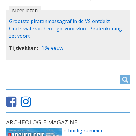
Meer lezen
Grootste piratenmassagraf in de VS ontdekt
Onderwaterarcheologie voor vloot Piratenkoning
zet voort
Tijdvakken
18e eeuw
ZOEKVELD
Search
ARCHEOLOGIE MAGAZINE
»
huidig nummer