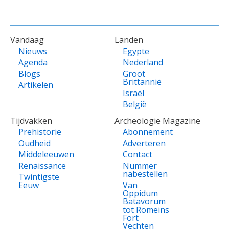
VOET
Vandaag
Landen
Nieuws
Egypte
Agenda
Nederland
Blogs
Groot
Brittannië
Artikelen
Israël
België
Tijdvakken
Archeologie Magazine
Prehistorie
Abonnement
Oudheid
Adverteren
Middeleeuwen
Contact
Renaissance
Nummer
nabestellen
Twintigste
Eeuw
Van
Oppidum
Batavorum
tot Romeins
Fort
Vechten