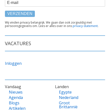
E-mail
TEKST
Wij vinden privacy belangrijk. We gaan dan ook zorgvuldig met
persoonsgegevens om. Lees er alles over in ons
privacy-statement
.
ONDER
FORMULIER
VACATURES
Inloggen
VOET
Vandaag
Landen
Nieuws
Egypte
Agenda
Nederland
Blogs
Groot
Brittannië
Artikelen