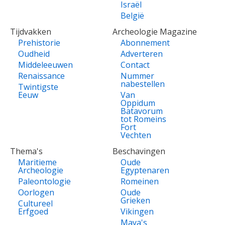
Israël
België
Tijdvakken
Archeologie Magazine
Prehistorie
Abonnement
Oudheid
Adverteren
Middeleeuwen
Contact
Renaissance
Nummer
nabestellen
Twintigste
Eeuw
Van
Oppidum
Batavorum
tot Romeins
Fort
Vechten
Thema's
Beschavingen
Maritieme
Oude
Archeologie
Egyptenaren
Paleontologie
Romeinen
Oorlogen
Oude
Grieken
Cultureel
Erfgoed
Vikingen
Maya's