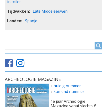
in toilet
Tijdvakken
Late Middeleeuwen
Landen
Spanje
ZOEKVELD
Search
ARCHEOLOGIE MAGAZINE
»
huidig nummer
»
komend nummer
1e jaar Archeologie
Magazine vanaf slechts €