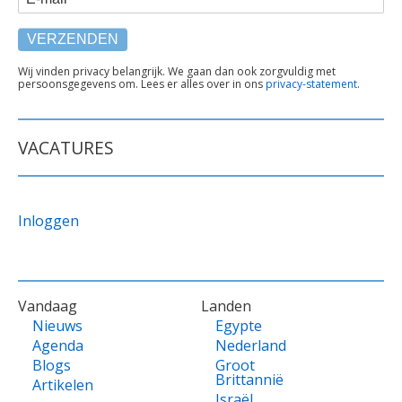
TEKST
Wij vinden privacy belangrijk. We gaan dan ook zorgvuldig met
persoonsgegevens om. Lees er alles over in ons
privacy-statement
.
ONDER
FORMULIER
VACATURES
Inloggen
VOET
Vandaag
Landen
Nieuws
Egypte
Agenda
Nederland
Blogs
Groot
Brittannië
Artikelen
Israël