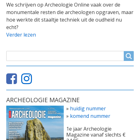
We schrijven op Archeologie Online vaak over de
monumentale resten die archeologen opgraven, maar
hoe werkte dit staaltje techniek uit de oudheid nu
echt?
Verder lezen
ZOEKVELD
Search
ARCHEOLOGIE MAGAZINE
»
huidig nummer
»
komend nummer
1e jaar Archeologie
Magazine vanaf slechts €