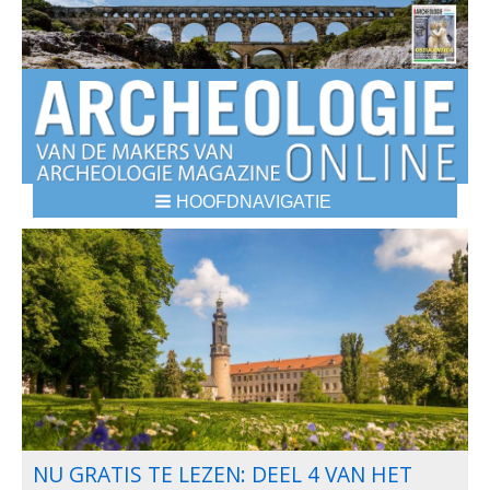
HOOFDNAVIGATIE
DE 8 LEUKSTE HISTORISCHE
NU GRATIS TE LEZEN: DEEL 4 VAN HET
GEROOFDE ROEMEENSE GOUDSCHAT UIT
WAAR IS HET GRAF VAN ALEXANDER DE
WERKPLAATS IN POMPEII ONTHULT HET