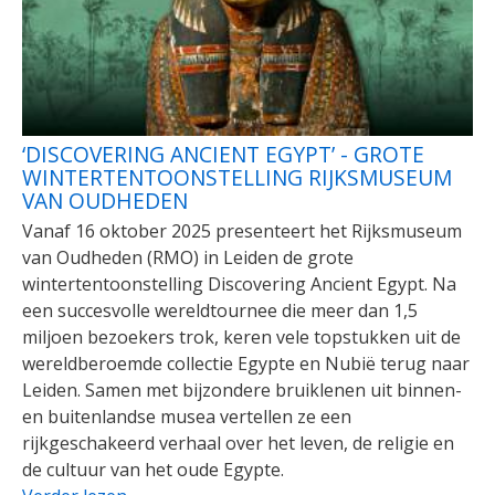
‘DISCOVERING ANCIENT EGYPT’ - GROTE
WINTERTENTOONSTELLING RIJKSMUSEUM
VAN OUDHEDEN
Vanaf 16 oktober 2025 presenteert het Rijksmuseum
van Oudheden (RMO) in Leiden de grote
wintertentoonstelling Discovering Ancient Egypt. Na
een succesvolle wereldtournee die meer dan 1,5
miljoen bezoekers trok, keren vele topstukken uit de
wereldberoemde collectie Egypte en Nubië terug naar
Leiden. Samen met bijzondere bruiklenen uit binnen-
en buitenlandse musea vertellen ze een
rijkgeschakeerd verhaal over het leven, de religie en
de cultuur van het oude Egypte.