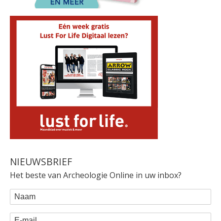
NIEUWSBRIEF
Het beste van Archeologie Online in uw inbox?
WEBFORM
Naam
E-mail