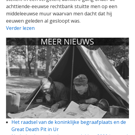
achttiende-eeuwse rechtbank stuitte men op een
middeleeuwse muur waarvan men dacht dat hij
eeuwen geleden al gesloopt was.
Verder lezen
Het raadsel van de koninklijke begraafplaats en de
Great Death Pit in Ur