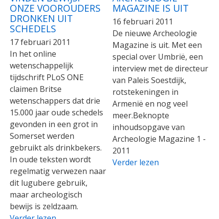
ONZE VOOROUDERS
MAGAZINE IS UIT
DRONKEN UIT
16 februari 2011
SCHEDELS
De nieuwe Archeologie
17 februari 2011
Magazine is uit. Met een
In het online
special over Umbrië, een
wetenschappelijk
interview met de directeur
tijdschrift PLoS ONE
van Paleis Soestdijk,
claimen Britse
rotstekeningen in
wetenschappers dat drie
Armenië en nog veel
15.000 jaar oude schedels
meer.Beknopte
gevonden in een grot in
inhoudsopgave van
Somerset werden
Archeologie Magazine 1 -
gebruikt als drinkbekers.
2011
In oude teksten wordt
Verder lezen
regelmatig verwezen naar
dit lugubere gebruik,
maar archeologisch
bewijs is zeldzaam.
Verder lezen