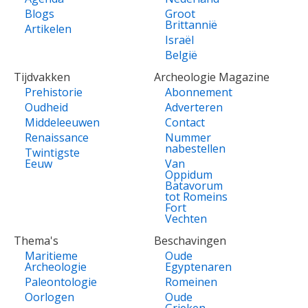
Blogs
Groot
Brittannië
Artikelen
Israël
België
Tijdvakken
Archeologie Magazine
Prehistorie
Abonnement
Oudheid
Adverteren
Middeleeuwen
Contact
Renaissance
Nummer
nabestellen
Twintigste
Eeuw
Van
Oppidum
Batavorum
tot Romeins
Fort
Vechten
Thema's
Beschavingen
Maritieme
Oude
Archeologie
Egyptenaren
Paleontologie
Romeinen
Oorlogen
Oude