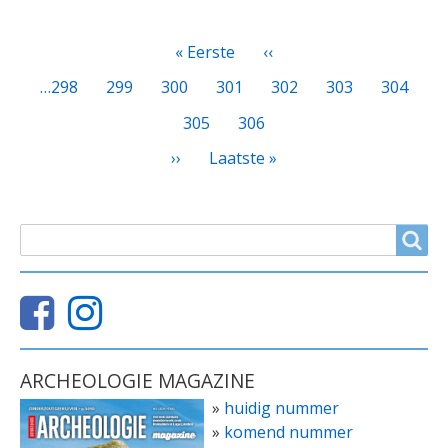
PAGINATIE
Eerste
« Eerste
Vorige
‹‹
pagina
pagina
Page
…
298
Page
299
Page
300
Page
301
Huidige
302
Page
303
Page
304
pagina
Page
305
Page
306
Volgende
››
Laatste
Laatste »
pagina
pagina
ZOEKVELD
Search
ARCHEOLOGIE MAGAZINE
»
huidig nummer
»
komend nummer