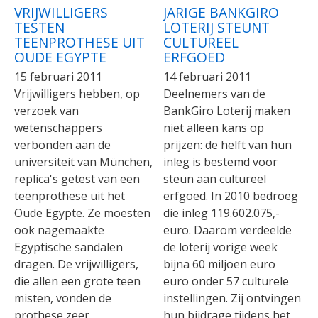
VRIJWILLIGERS
JARIGE BANKGIRO
TESTEN
LOTERIJ STEUNT
TEENPROTHESE UIT
CULTUREEL
OUDE EGYPTE
ERFGOED
15 februari 2011
14 februari 2011
Vrijwilligers hebben, op
Deelnemers van de
verzoek van
BankGiro Loterij maken
wetenschappers
niet alleen kans op
verbonden aan de
prijzen: de helft van hun
universiteit van München,
inleg is bestemd voor
replica's getest van een
steun aan cultureel
teenprothese uit het
erfgoed. In 2010 bedroeg
Oude Egypte. Ze moesten
die inleg 119.602.075,-
ook nagemaakte
euro. Daarom verdeelde
Egyptische sandalen
de loterij vorige week
dragen. De vrijwilligers,
bijna 60 miljoen euro
die allen een grote teen
euro onder 57 culturele
misten, vonden de
instellingen. Zij ontvingen
prothese zeer
hun bijdrage tijdens het