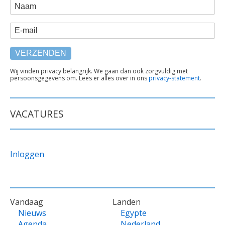
WEBFORM
Naam
E-mail
TEKST
Wij vinden privacy belangrijk. We gaan dan ook zorgvuldig met
persoonsgegevens om. Lees er alles over in ons
privacy-statement
.
ONDER
FORMULIER
VACATURES
Inloggen
VOET
Vandaag
Landen
Nieuws
Egypte
Agenda
Nederland