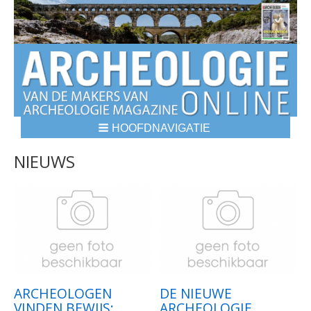
HOOFDNAVIGATIE
BREADCRUMBS
NIEUWS
ARCHEOLOGEN
DE NIEUWE
VINDEN BEWIJS:
ARCHEOLOGIE