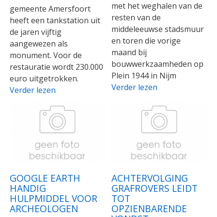
met het weghalen van de
gemeente Amersfoort
resten van de
heeft een tankstation uit
middeleeuwse stadsmuur
de jaren vijftig
en toren die vorige
aangewezen als
maand bij
monument. Voor de
bouwwerkzaamheden op
restauratie wordt 230.000
Plein 1944 in Nijm
euro uitgetrokken.
Verder lezen
Verder lezen
GOOGLE EARTH
ACHTERVOLGING
HANDIG
GRAFROVERS LEIDT
HULPMIDDEL VOOR
TOT
ARCHEOLOGEN
OPZIENBARENDE