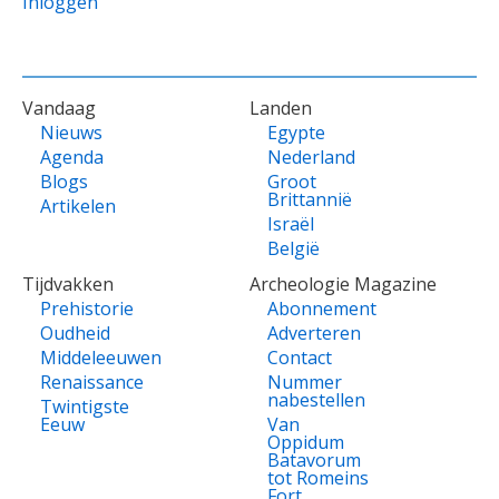
Inloggen
VOET
Vandaag
Landen
Nieuws
Egypte
Agenda
Nederland
Blogs
Groot
Brittannië
Artikelen
Israël
België
Tijdvakken
Archeologie Magazine
Prehistorie
Abonnement
Oudheid
Adverteren
Middeleeuwen
Contact
Renaissance
Nummer
nabestellen
Twintigste
Eeuw
Van
Oppidum
Batavorum
tot Romeins
Fort