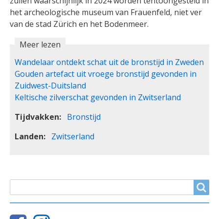
zullen waarschijnlijk in 2024 worden tentoongesteld in
het archeologische museum van Frauenfeld, niet ver
van de stad Zürich en het Bodenmeer.
Meer lezen
Wandelaar ontdekt schat uit de bronstijd in Zweden
Gouden artefact uit vroege bronstijd gevonden in
Zuidwest-Duitsland
Keltische zilverschat gevonden in Zwitserland
Tijdvakken
Bronstijd
Landen
Zwitserland
ZOEKVELD
Search