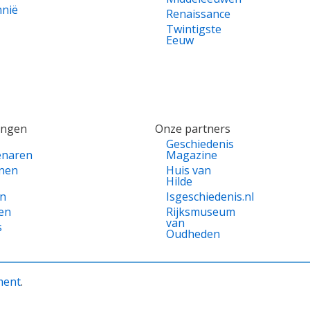
nnië
Renaissance
Twintigste
Eeuw
ingen
Onze partners
Geschiedenis
enaren
Magazine
nen
Huis van
Hilde
en
Isgeschiedenis.nl
en
Rijksmuseum
van
s
Oudheden
ment
.