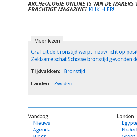
ARCHEOLOGIE ONLINE IS VAN DE MAKERS 
PRACHTIGE MAGAZINE?
KLIK HIER!
Meer lezen
Graf uit de bronstijd werpt nieuw licht op pos
Zeldzame schat Schotse bronstijd gevonden 
Tijdvakken
Bronstijd
Landen
Zweden
VOET
Vandaag
Landen
Nieuws
Egypt
Agenda
Neder
Blogs
Groot