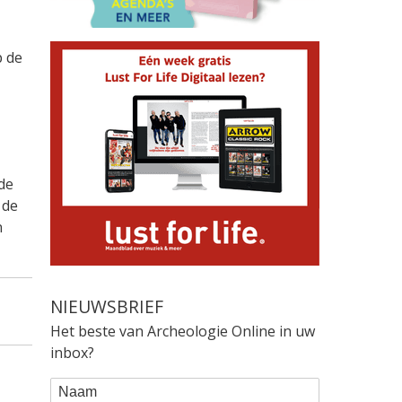
p de
de
 de
n
NIEUWSBRIEF
Het beste van Archeologie Online in uw
inbox?
WEBFORM
Naam