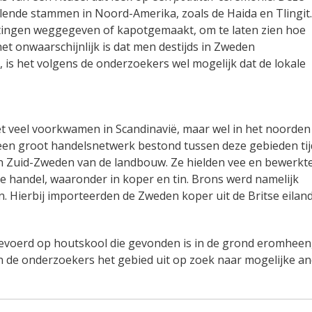
llende stammen in Noord-Amerika, zoals de Haida en Tlingit.
ittingen weggegeven of kapotgemaakt, om te laten zien hoe
t onwaarschijnlijk is dat men destijds in Zweden
is het volgens de onderzoekers wel mogelijk dat de lokale
et veel voorkwamen in Scandinavië, maar wel in het noorden
 een groot handelsnetwerk bestond tussen deze gebieden ti
n in Zuid-Zweden van de landbouw. Ze hielden vee en bewerkt
de handel, waaronder in koper en tin. Brons werd namelijk
. Hierbij importeerden de Zweden koper uit de Britse eilan
evoerd op houtskool die gevonden is in de grond eromheen
 de onderzoekers het gebied uit op zoek naar mogelijke a