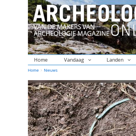
Home
Vandaag
Landen
BREADCRUMBS
YOU
Home
Nieuws
ARE
HERE: