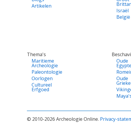
Britta
Artikelen
Israël
België
Thema's
Beschav
Maritieme
Oude
Archeologie
Egypt
Paleontologie
Romei
Oorlogen
Oude
Griek
Cultureel
Erfgoed
Viking
Maya'
© 2010-2026 Archeologie Online.
Privacy-state