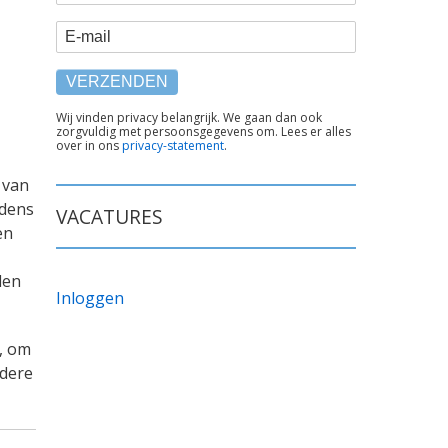
E-mail
TEKST
Wij vinden privacy belangrijk. We gaan dan ook
zorgvuldig met persoonsgegevens om. Lees er alles
ONDER
over in ons
privacy-statement
.
FORMULIER
 van
jdens
VACATURES
en
den
Inloggen
, om
ndere