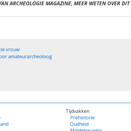
VAN ARCHEOLOGIE MAGAZINE, MEER WETEN OVER DIT
itie vrouw
door amateurarcheoloog
Tijdvakken
e
Prehistorie
land
Oudheid
Middeleeuwen