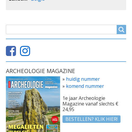
ZOEKVELD
Search
ARCHEOLOGIE MAGAZINE
»
huidig nummer
»
komend nummer
1e jaar Archeologie
Magazine vanaf slechts €
24,95
BESTELLEN? KLIK HIER!