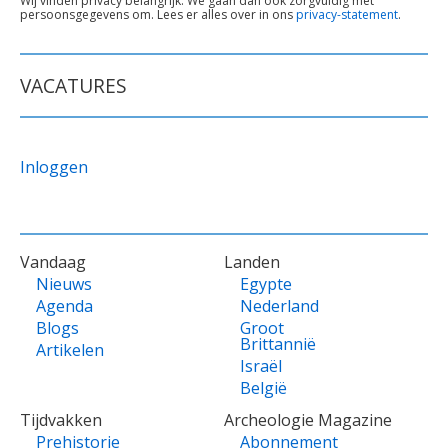
TEKST
Wij vinden privacy belangrijk. We gaan dan ook zorgvuldig met
persoonsgegevens om. Lees er alles over in ons
privacy-statement
.
ONDER
FORMULIER
VACATURES
Inloggen
VOET
Vandaag
Landen
Nieuws
Egypte
Agenda
Nederland
Blogs
Groot
Brittannië
Artikelen
Israël
België
Tijdvakken
Archeologie Magazine
Prehistorie
Abonnement