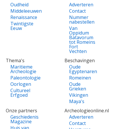
Oudheid
Adverteren
Middeleeuwen
Contact
Renaissance
Nummer
nabestellen
Twintigste
Eeuw
Van
Oppidum
Batavorum
tot Romeins
Fort
Vechten
Thema's
Beschavingen
Maritieme
Oude
Archeologie
Egyptenaren
Paleontologie
Romeinen
Oorlogen
Oude
Grieken
Cultureel
Erfgoed
Vikingen
Maya's
Onze partners
Archeologieonline.nl
Geschiedenis
Adverteren
Magazine
Contact
Huis van