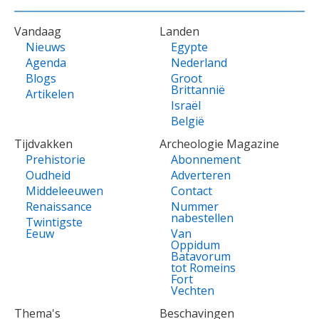
VOET
Vandaag
Landen
Nieuws
Egypte
Agenda
Nederland
Blogs
Groot
Brittannië
Artikelen
Israël
België
Tijdvakken
Archeologie Magazine
Prehistorie
Abonnement
Oudheid
Adverteren
Middeleeuwen
Contact
Renaissance
Nummer
nabestellen
Twintigste
Eeuw
Van
Oppidum
Batavorum
tot Romeins
Fort
Vechten
Thema's
Beschavingen