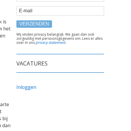
E-mail
k is
m het
TEKST
Wij vinden privacy belangrijk. We gaan dan ook
ten
zorgvuldig met persoonsgegevens om. Lees er alles
ONDER
over in ons
privacy-statement
.
FORMULIER
VACATURES
Inloggen
harte
t
 bij
n dan