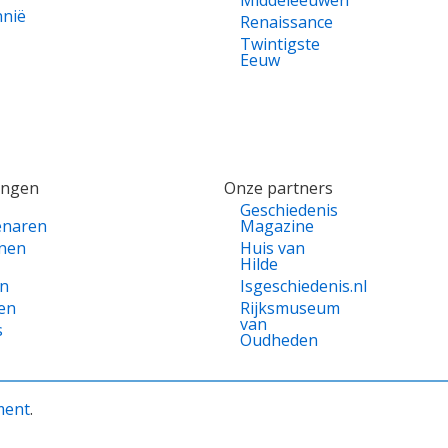
Middeleeuwen
nnië
Renaissance
Twintigste
Eeuw
ingen
Onze partners
Geschiedenis
enaren
Magazine
nen
Huis van
Hilde
en
Isgeschiedenis.nl
en
Rijksmuseum
van
s
Oudheden
ment
.