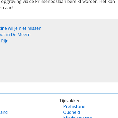
 opgraving via de Prinsenboslaan bereikt worden. Het kan
en aan!
e wil je niet missen
oot in De Meern
 Rijn
Tijdvakken
e
Prehistorie
land
Oudheid