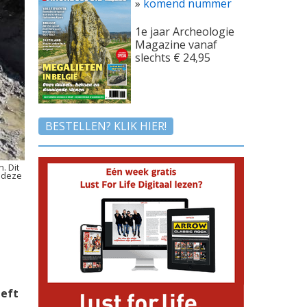
»
komend nummer
1e jaar Archeologie
Magazine vanaf
slechts € 24,95
BESTELLEN? KLIK HIER!
. Dit
 deze
eeft