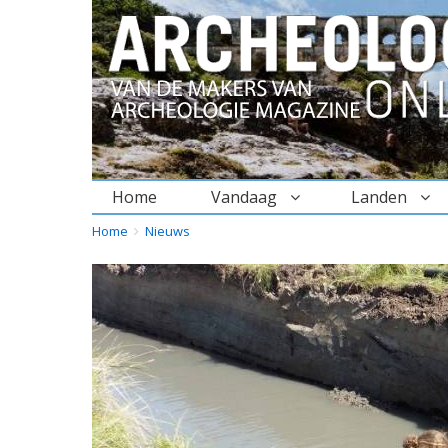
Home
Vandaag
Landen
BREADCRUMBS
YOU
Home
Nieuws
ARE
HERE: