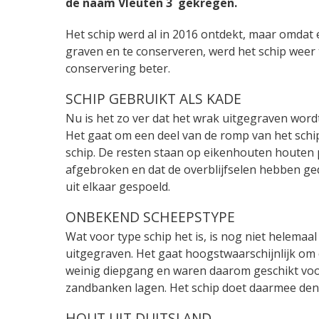
de naam Vleuten 3 gekregen.
Het schip werd al in 2016 ontdekt, maar omdat
graven en te conserveren, werd het schip wee
conservering beter.
SCHIP GEBRUIKT ALS KADE
Nu is het zo ver dat het wrak uitgegraven wordt.
Het gaat om een deel van de romp van het schi
schip. De resten staan op eikenhouten houten p
afgebroken en dat de overblijfselen hebben ged
uit elkaar gespoeld.
ONBEKEND SCHEEPSTYPE
Wat voor type schip het is, is nog niet helema
uitgegraven. Het gaat hoogstwaarschijnlijk om
weinig diepgang en waren daarom geschikt voor 
zandbanken lagen. Het schip doet daarmee den
HOUT UIT DUITSLAND