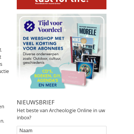
.
t
is
ctie
NIEUWSBRIEF
en
Het beste van Archeologie Online in uw
inbox?
n.
WEBFORM
Naam