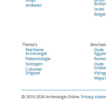
Blogs
Groot
Britta
Artikelen
Israël
België
Thema's
Beschav
Maritieme
Oude
Archeologie
Egypt
Paleontologie
Romei
Oorlogen
Oude
Griek
Cultureel
Erfgoed
Viking
Maya'
© 2010-2026 Archeologie Online.
Privacy-state