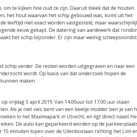
 om te kijken hoe oud ze zijn. Daaruit bleek dat de houten
ten, het hout waarvan het schip gebouwd was, komt uit het
de leeftijd niet exact worden vastgesteld, maar waarschijnlij
 negende eeuw gekapt. De datering van aardewerk dat rondo
maakt het schip bijzonder. Er zijn maar weinig scheepsvonds
 schip verder. De resten worden uitgegraven en naar een
onderzocht wordt. Op basis van dat onderzoek hopen de
e kunnen maken.
p vrijdag 5 april 2019. Van 14.00uur tot 17.00 uur staan
ien. Als je niet vies bent van een beetje modder ben je van 
oeken in het Maximapark in Utrecht, en ligt direct naast He
 bereiken. De auto kan geparkeerd worden op de parkeerplaats
 15 minuten lopen over de Uilenboslaan richting het Lint e