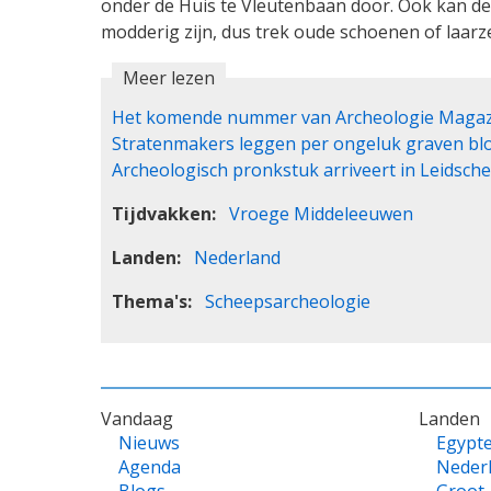
onder de Huis te Vleutenbaan door. Ook kan de
modderig zijn, dus trek oude schoenen of laarz
Meer lezen
Het komende nummer van Archeologie Magazin
Stratenmakers leggen per ongeluk graven bl
Archeologisch pronkstuk arriveert in Leidsche
Tijdvakken
Vroege Middeleeuwen
Landen
Nederland
Thema's
Scheepsarcheologie
VOET
Vandaag
Landen
Nieuws
Egypt
Agenda
Neder