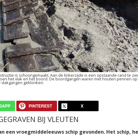
tructie is schoongemaakt. Aan de linkerzijde is een opstaande rand te zien
ussen het vlak en het boord. De boordgangen waren met houten pennen op
e vlakgangen geklonken.
SAPP
PINTEREST
X
EGRAVEN BIJ VLEUTEN
van een vroegmiddeleeuws schip gevonden. Het schip, h