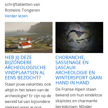
schrijftabletten van
Romeins Tongeren
Verder lezen
HEB JIJ DEZE
CHORANCHE,
BIJZONDERE
SASSENAGE EN
ARCHEOLOGISCHE
LASCAUX:
VINDPLAATSEN AL
ARCHEOLOGIE EN
EENS BEZOCHT?
WINTERSPORT GAAN
HAND IN HAND
Staan jouw vakanties ook
De Franse Alpen staan
altijd in het teken van de
bekend om hun eindeloze
archeologie? Er zijn op de
skipistes en charmante
wereld tal van bijzondere
bergdorpen. Minder
plekken waar je nog