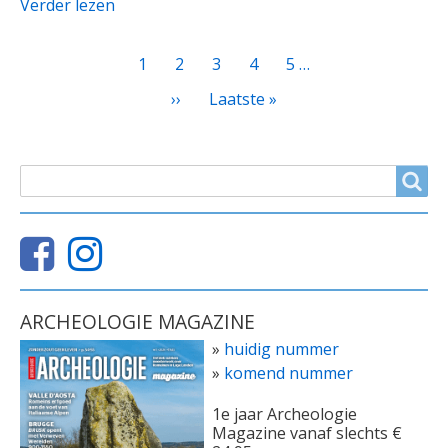
Verder lezen
PAGINATIE
Huidige
1
Page
2
Page
3
Page
4
Page
5
…
pagina
Volgende
››
Laatste
Laatste »
pagina
pagina
ZOEKVELD
Search
ARCHEOLOGIE MAGAZINE
»
huidig nummer
»
komend nummer
1e jaar Archeologie
Magazine vanaf slechts €