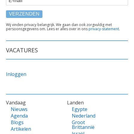
TEKST
Wij vinden privacy belangrijk. We gaan dan ook zorgvuldig met
persoonsgegevens om. Lees er alles over in ons
privacy-statement
.
ONDER
FORMULIER
VACATURES
Inloggen
VOET
Vandaag
Landen
Nieuws
Egypte
Agenda
Nederland
Blogs
Groot
Brittannië
Artikelen
Israël