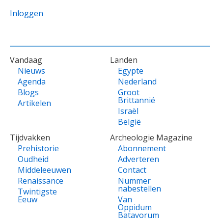
Inloggen
VOET
Vandaag
Landen
Nieuws
Egypte
Agenda
Nederland
Blogs
Groot
Brittannië
Artikelen
Israël
België
Tijdvakken
Archeologie Magazine
Prehistorie
Abonnement
Oudheid
Adverteren
Middeleeuwen
Contact
Renaissance
Nummer
nabestellen
Twintigste
Eeuw
Van
Oppidum
Batavorum