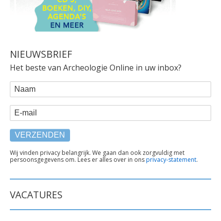
NIEUWSBRIEF
Het beste van Archeologie Online in uw inbox?
WEBFORM
Naam
E-mail
TEKST
Wij vinden privacy belangrijk. We gaan dan ook zorgvuldig met
persoonsgegevens om. Lees er alles over in ons
privacy-statement
.
ONDER
FORMULIER
VACATURES