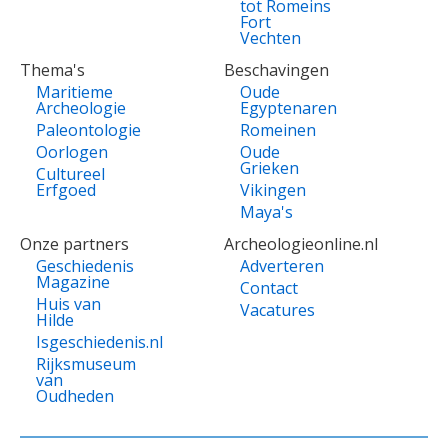
tot Romeins
Fort
Vechten
Thema's
Beschavingen
Maritieme
Oude
Archeologie
Egyptenaren
Paleontologie
Romeinen
Oorlogen
Oude
Grieken
Cultureel
Erfgoed
Vikingen
Maya's
Onze partners
Archeologieonline.nl
Geschiedenis
Adverteren
Magazine
Contact
Huis van
Vacatures
Hilde
Isgeschiedenis.nl
Rijksmuseum
van
Oudheden