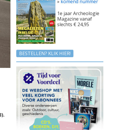
»
komend nummer
1e jaar Archeologie
Magazine vanaf
slechts € 24,95
BESTELLEN? KLIK HIER!
).