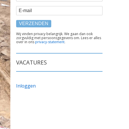
E-mail
TEKST
Wij vinden privacy belangrijk. We gaan dan ook
zorgvuldig met persoonsgegevens om. Lees er alles
ONDER
over in ons
privacy-statement
.
FORMULIER
VACATURES
Inloggen