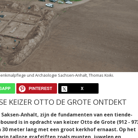
enkmalpflege und Archäologie Sachsen-Anhalt, Thomas Koiki.
SAPP
PINTEREST
X
TSE KEIZER OTTO DE GROTE ONTDEKT
aat Saksen-Anhalt, zijn de fundamenten van een tiende-
uwd is in opdracht van keizer Otto de Grote (912 - 973
n 30 meter lang met een groot kerkhof ernaast. Op het
arin talloze grafgiften zoals munten, juwelen en