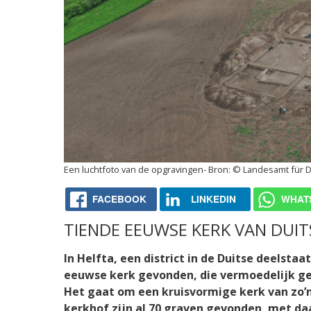
Een luchtfoto van de opgravingen
© Landesamt für D
FACEBOOK
LINKEDIN
WHAT
TIENDE EEUWSE KERK VAN DUI
In Helfta, een district in de Duitse deelst
eeuwse kerk gevonden, die vermoedelijk gebo
Het gaat om een kruisvormige kerk van zo’
kerkhof zijn al 70 graven gevonden, met da