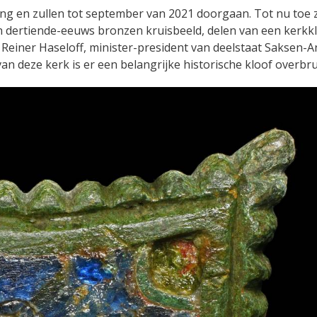
ng en zullen tot september van 2021 doorgaan. Tot nu toe z
en dertiende-eeuws bronzen kruisbeeld, delen van een kerkk
einer Haseloff, minister-president van deelstaat Saksen-A
van deze kerk is er een belangrijke historische kloof overbr