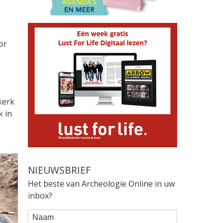
or
kerk
k in
NIEUWSBRIEF
Het beste van Archeologie Online in uw
inbox?
WEBFORM
Naam