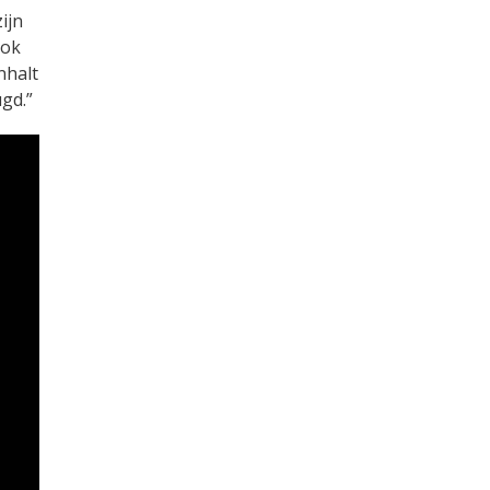
ijn
lok
nhalt
ugd.”