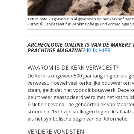
Ten minste 70 graven zijn al gevonden op het kerkhof naas
© Landesamt für Denkmalpflege und Archäologie Sac
ARCHEOLOGIE ONLINE IS VAN DE MAKERS 
PRACHTIGE MAGAZINE?
KLIK HIER!
WAAROM IS DE KERK VERWOEST?
De kerk is ongeveer 500 jaar lang in gebruik ge
verwoest. Hoewel veel kerkelijke bouwwerken 
staan, geldt dat niet voor dit bouwwerk. Deze k
beurt weer geassocieerd werd met het katholicis
Eisleben bevond - de geboorteplek van Maarten
stuurde in 1517 zijn stellingen tegen de aflaa
als het symbolische begin van de Reformatie.
VERDERE VONDSTEN