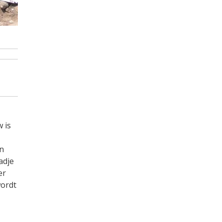
 is
jn
adje
er
wordt