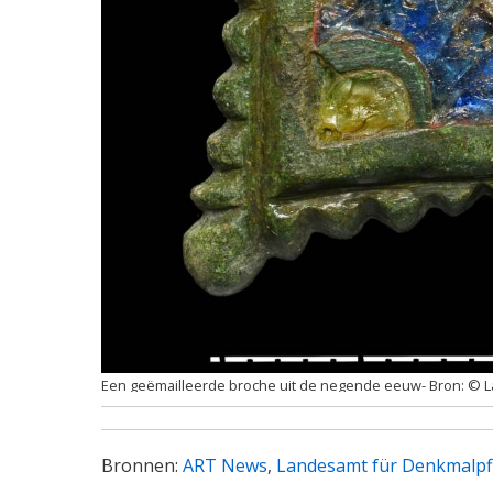
Een geëmailleerde broche uit de negende eeuw
© L
Bronnen:
ART News
,
Landesamt für Denkmalpf