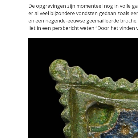
De opgravingen zijn momenteel nog in volle ga
er al veel bijzondere vondsten gedaan zoals e
en een negende-eeuwse geëmailleerde broche. R
liet in een persbericht weten “Door het vinden 