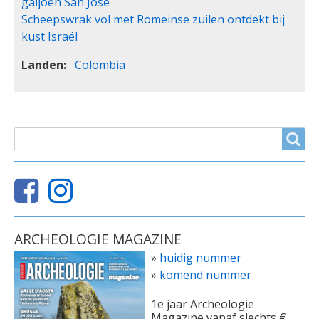
galjoen San José
Scheepswrak vol met Romeinse zuilen ontdekt bij
kust Israël
Landen
Colombia
ZOEKVELD
Search
ARCHEOLOGIE MAGAZINE
»
huidig nummer
»
komend nummer
1e jaar Archeologie
Magazine vanaf slechts €