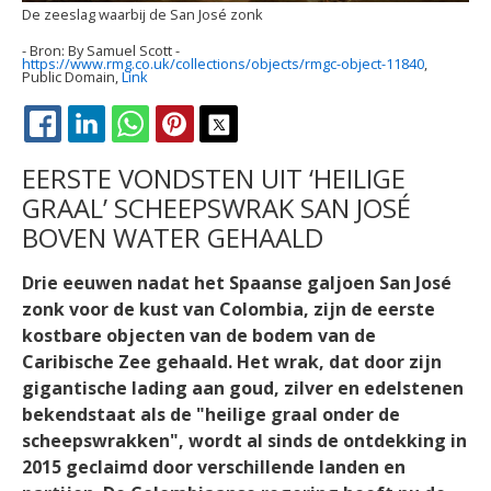
De zeeslag waarbij de San José zonk
By Samuel Scott -
https://www.rmg.co.uk/collections/objects/rmgc-object-11840
,
Public Domain,
Link
FACEBOOK
LINKEDIN
WHATSAPP
PINTEREST
X
EERSTE VONDSTEN UIT ‘HEILIGE
GRAAL’ SCHEEPSWRAK SAN JOSÉ
BOVEN WATER GEHAALD
Drie eeuwen nadat het Spaanse galjoen San José
zonk voor de kust van Colombia, zijn de eerste
kostbare objecten van de bodem van de
Caribische Zee gehaald. Het wrak, dat door zijn
gigantische lading aan goud, zilver en edelstenen
bekendstaat als de "heilige graal onder de
scheepswrakken", wordt al sinds de ontdekking in
2015 geclaimd door verschillende landen en