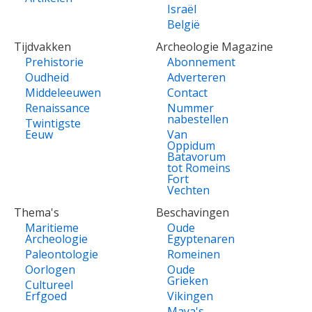
Israël
België
Tijdvakken
Archeologie Magazine
Prehistorie
Abonnement
Oudheid
Adverteren
Middeleeuwen
Contact
Renaissance
Nummer
nabestellen
Twintigste
Eeuw
Van
Oppidum
Batavorum
tot Romeins
Fort
Vechten
Thema's
Beschavingen
Maritieme
Oude
Archeologie
Egyptenaren
Paleontologie
Romeinen
Oorlogen
Oude
Grieken
Cultureel
Erfgoed
Vikingen
Maya's