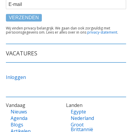
E-mail
TEKST
Wij vinden privacy belangrijk. We gaan dan ook zorgvuldig met
persoonsgegevens om. Lees er alles over in ons
privacy-statement
.
ONDER
FORMULIER
VACATURES
Inloggen
VOET
Vandaag
Landen
Nieuws
Egypte
Agenda
Nederland
Blogs
Groot
Brittannië
Artikelen