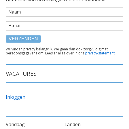
WEBFORM
Naam
E-mail
TEKST
Wij vinden privacy belangrijk. We gaan dan ook zorgvuldig met
persoonsgegevens om. Lees er alles over in ons
privacy-statement
.
ONDER
FORMULIER
VACATURES
Inloggen
VOET
Vandaag
Landen