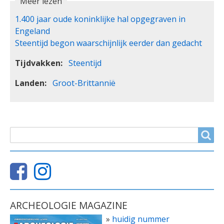
Meer lezen
1.400 jaar oude koninklijke hal opgegraven in
Engeland
Steentijd begon waarschijnlijk eerder dan gedacht
Tijdvakken
Steentijd
Landen
Groot-Brittannië
ZOEKVELD
Search
ARCHEOLOGIE MAGAZINE
»
huidig nummer