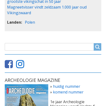
grootste vikingschat in 50 jaar
Magneetvisser vindt zeldzaam 1.000 jaar oud
Vikingzwaard
Landen
Polen
ZOEKVELD
Search
ARCHEOLOGIE MAGAZINE
»
huidig nummer
»
komend nummer
1e jaar Archeologie