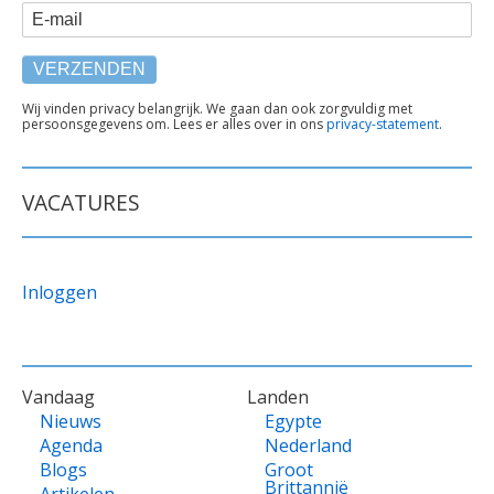
E-mail
TEKST
Wij vinden privacy belangrijk. We gaan dan ook zorgvuldig met
persoonsgegevens om. Lees er alles over in ons
privacy-statement
.
ONDER
FORMULIER
VACATURES
Inloggen
VOET
Vandaag
Landen
Nieuws
Egypte
Agenda
Nederland
Blogs
Groot
Brittannië
Artikelen