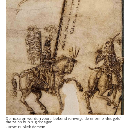
De huzaren werden vooral bekend vanwege de enorme ‘vleugels’
die ze op hun rug droegen
Publiek domein.