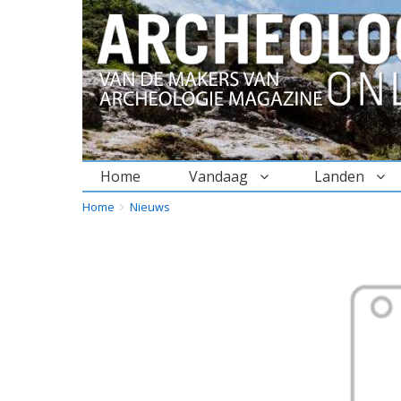
Home
Vandaag
Landen
BREADCRUMBS
YOU
Home
Nieuws
ARE
HERE: