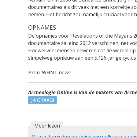
documentaires als dit vaak met een korreltje z
nemen. Het bericht zou namelijk cruciaal voor h
OPNAMES
De opnames voor ‘Revelations of the Mayans 2
documentaire zal eind 2012 verschijnen, net v
Hoewel veel mensen beweren dat de wereld op 
simpelweg opnieuw aan een 5.126-jarige cyclus 
Bron: WHNT news
Archeologie Online is van de makers van Arch
JA GRAAG!
Meer lezen
Maya's bouwden piramide van vulkanisch pui