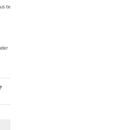
us te
nder
?