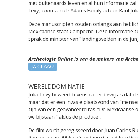
met buitenaards leven en al hun informatie zal
Levy, zoon van de Adams Family acteur Raul Juli
Deze manuscripten zouden onlangs aan het lich
Mexicaanse staat Campeche. Deze informatie zo
sprak de minister van “landingsvelden in de jung
Archeologie Online is van de makers van Arch
JA GRAAG!
WERELDDOMINATIE
Julia-Levy beweert tevens dat er bewijs is dat 
maar dat er een invasie plaatsvond van “mensen
zijn van een geavanceerd ras. “De Mexicaanse ove
we bijstaan,” aldus de producer.
De film wordt geregisseerd door Juan Carlos R
Remain’ en in 2006 de Sundance Grand Jury Priz