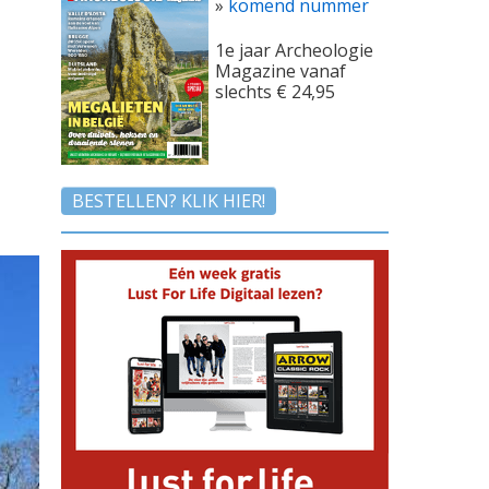
»
komend nummer
1e jaar Archeologie
Magazine vanaf
slechts € 24,95
BESTELLEN? KLIK HIER!