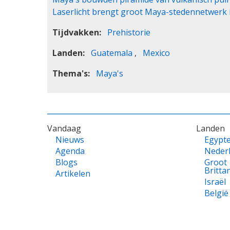
Laserlicht brengt groot Maya-stedennetwerk 
Tijdvakken
Prehistorie
Landen
Guatemala
Mexico
Thema's
Maya's
VOET
Vandaag
Landen
Nieuws
Egypt
Agenda
Neder
Blogs
Groot
Britta
Artikelen
Israël
België