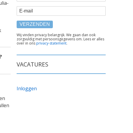
lia-
E-mail
k
TEKST
Wij vinden privacy belangrijk. We gaan dan ook
zorgvuldig met persoonsgegevens om. Lees er alles
ONDER
over in ons
privacy-statement
.
FORMULIER
?
VACATURES
Inloggen
ven
ullen