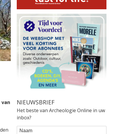
NIEUWSBRIEF
n van
Het beste van Archeologie Online in uw
inbox?
WEBFORM
Naam
dden