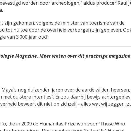
 bevestigd worden door archeologen,” aldus producer Raul Ju
a.
t zijn gekomen, volgens de minister van toerisme van de
u tot nu toe door de overheid verborgen zijn gebleven. Oo
le van 3.000 jaar oud”.
eologie Magazine. Meer weten over dit prachtige magazine
de Maya’s nog duizenden jaren over de aarde wilden heersen,
 met duistere intenties”. Er zou daarbij bewijs achtergeble
rheid beweert dit niet op zichzelf - alles wat wij zeggen, z
ulfo, die in 2009 de Humanitas Prize won voor ‘Those Who
e for International Documentary voor ‘In the Pit’. Hoewel