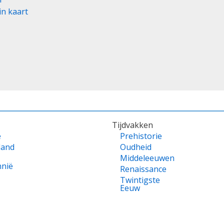
in kaart
Tijdvakken
e
Prehistorie
land
Oudheid
Middeleeuwen
nnië
Renaissance
Twintigste
Eeuw