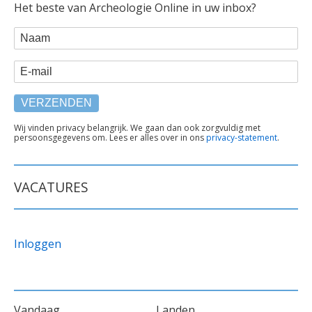
Het beste van Archeologie Online in uw inbox?
WEBFORM
Naam
E-mail
TEKST
Wij vinden privacy belangrijk. We gaan dan ook zorgvuldig met
persoonsgegevens om. Lees er alles over in ons
privacy-statement
.
ONDER
FORMULIER
VACATURES
Inloggen
VOET
Vandaag
Landen