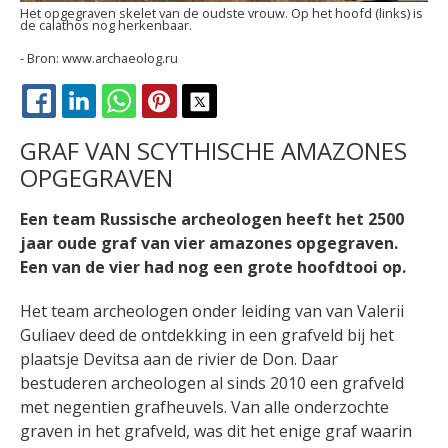
Het opgegraven skelet van de oudste vrouw. Op het hoofd (links) is
de calathos nog herkenbaar.
www.archaeolog.ru
FACEBOOK
LINKEDIN
WHATSAPP
PINTEREST
X
GRAF VAN SCYTHISCHE AMAZONES
OPGEGRAVEN
Een team Russische archeologen heeft het 2500
jaar oude graf van vier amazones opgegraven.
Een van de vier had nog een grote hoofdtooi op.
Het team archeologen onder leiding van van Valerii
Guliaev deed de ontdekking in een grafveld bij het
plaatsje Devitsa aan de rivier de Don. Daar
bestuderen archeologen al sinds 2010 een grafveld
met negentien grafheuvels. Van alle onderzochte
graven in het grafveld, was dit het enige graf waarin