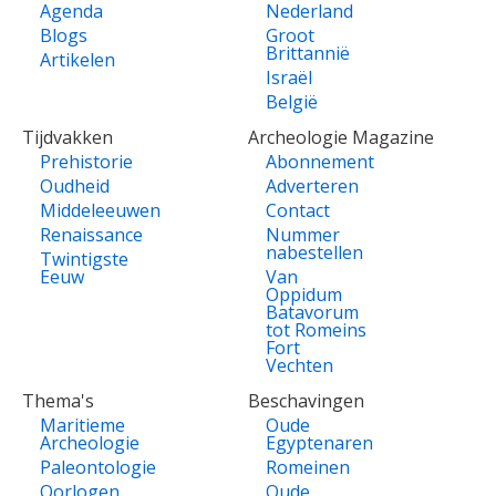
Agenda
Nederland
Blogs
Groot
Brittannië
Artikelen
Israël
België
Tijdvakken
Archeologie Magazine
Prehistorie
Abonnement
Oudheid
Adverteren
Middeleeuwen
Contact
Renaissance
Nummer
nabestellen
Twintigste
Eeuw
Van
Oppidum
Batavorum
tot Romeins
Fort
Vechten
Thema's
Beschavingen
Maritieme
Oude
Archeologie
Egyptenaren
Paleontologie
Romeinen
Oorlogen
Oude