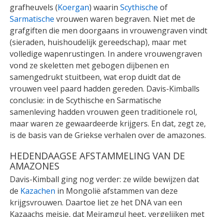
grafheuvels (
Koergan
) waarin
Scythische
of
Sarmatische
vrouwen waren begraven. Niet met de
grafgiften die men doorgaans in vrouwengraven vindt
(sieraden, huishoudelijk gereedschap), maar met
volledige wapenrustingen. In andere vrouwengraven
vond ze skeletten met gebogen dijbenen en
samengedrukt stuitbeen, wat erop duidt dat de
vrouwen veel paard hadden gereden. Davis-Kimballs
conclusie: in de Scythische en Sarmatische
samenleving hadden vrouwen geen traditionele rol,
maar waren ze gewaardeerde krijgers. En dat, zegt ze,
is de basis van de Griekse verhalen over de amazones.
HEDENDAAGSE AFSTAMMELING VAN DE
AMAZONES
Davis-Kimball ging nog verder: ze wilde bewijzen dat
de
Kazachen
in Mongolië afstammen van deze
krijgsvrouwen. Daartoe liet ze het DNA van een
Kazaachs meisje, dat Meiramgul heet, vergelijken met