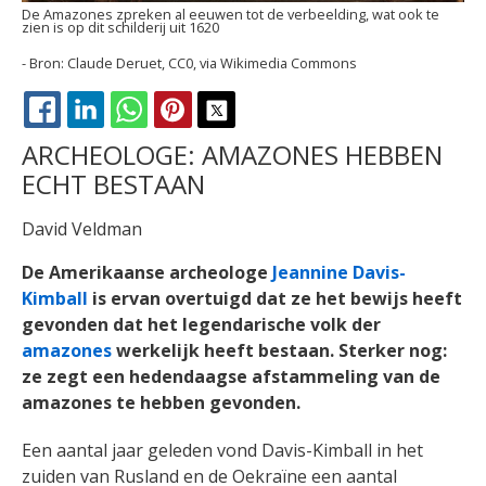
De Amazones zpreken al eeuwen tot de verbeelding, wat ook te
zien is op dit schilderij uit 1620
Claude Deruet, CC0, via Wikimedia Commons
FACEBOOK
LINKEDIN
WHATSAPP
PINTEREST
X
ARCHEOLOGE: AMAZONES HEBBEN
ECHT BESTAAN
David Veldman
De Amerikaanse archeologe
Jeannine Davis-
Kimball
is ervan overtuigd dat ze het bewijs heeft
gevonden dat het legendarische volk der
amazones
werkelijk heeft bestaan. Sterker nog:
ze zegt een hedendaagse afstammeling van de
amazones te hebben gevonden.
Een aantal jaar geleden vond Davis-Kimball in het
zuiden van Rusland en de Oekraïne een aantal