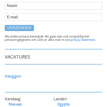
WEBFORM
Naam
E-mail
TEKST
Wij vinden privacy belangrijk. We gaan dan ook zorgvuldig met
persoonsgegevens om. Lees er alles over in ons
privacy-statement
.
ONDER
FORMULIER
VACATURES
Inloggen
VOET
Vandaag
Landen
Nieuws
Egypte