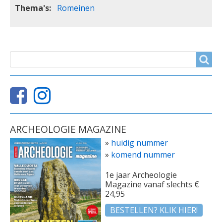
Thema's
Romeinen
ZOEKVELD
Search
ARCHEOLOGIE MAGAZINE
»
huidig nummer
»
komend nummer
1e jaar Archeologie
Magazine vanaf slechts €
24,95
BESTELLEN? KLIK HIER!