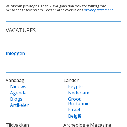
TEKST
Wij vinden privacy belangrijk. We gaan dan ook zorgvuldig met
persoonsgegevens om. Lees er alles over in ons
privacy-statement
.
ONDER
FORMULIER
VACATURES
Inloggen
VOET
Vandaag
Landen
Nieuws
Egypte
Agenda
Nederland
Blogs
Groot
Brittannië
Artikelen
Israël
België
Tijdvakken
Archeologie Magazine