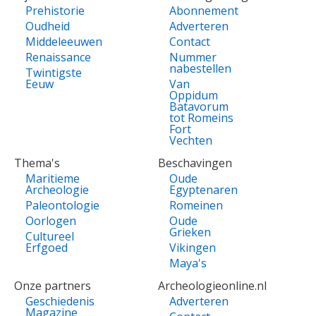
Prehistorie
Abonnement
Oudheid
Adverteren
Middeleeuwen
Contact
Renaissance
Nummer
nabestellen
Twintigste
Eeuw
Van
Oppidum
Batavorum
tot Romeins
Fort
Vechten
Thema's
Beschavingen
Maritieme
Oude
Archeologie
Egyptenaren
Paleontologie
Romeinen
Oorlogen
Oude
Grieken
Cultureel
Erfgoed
Vikingen
Maya's
Onze partners
Archeologieonline.nl
Geschiedenis
Adverteren
Magazine