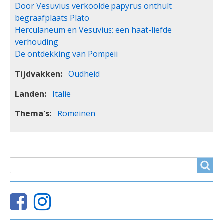
Door Vesuvius verkoolde papyrus onthult
begraafplaats Plato
Herculaneum en Vesuvius: een haat-liefde
verhouding
De ontdekking van Pompeii
Tijdvakken
Oudheid
Landen
Italië
Thema's
Romeinen
ZOEKVELD
Search