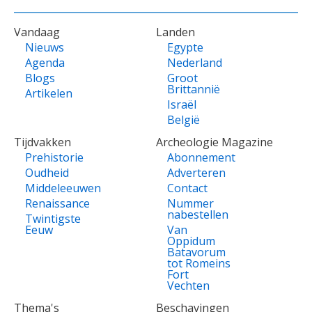
VOET
Vandaag
Landen
Nieuws
Egypte
Agenda
Nederland
Blogs
Groot
Brittannië
Artikelen
Israël
België
Tijdvakken
Archeologie Magazine
Prehistorie
Abonnement
Oudheid
Adverteren
Middeleeuwen
Contact
Renaissance
Nummer
nabestellen
Twintigste
Eeuw
Van
Oppidum
Batavorum
tot Romeins
Fort
Vechten
Thema's
Beschavingen