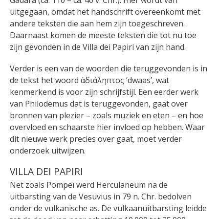
Gadara (ca. 110 – ca. 40 v. Chr.). Hier wordt van
uitgegaan, omdat het handschrift overeenkomt met
andere teksten die aan hem zijn toegeschreven.
Daarnaast komen de meeste teksten die tot nu toe
zijn gevonden in de Villa dei Papiri van zijn hand.
Verder is een van de woorden die teruggevonden is in
de tekst het woord
ἀ
διάληπτος ‘dwaas’, wat
kenmerkend is voor zijn schrijfstijl. Een eerder werk
van Philodemus dat is teruggevonden, gaat over
bronnen van plezier – zoals muziek en eten – en hoe
overvloed en schaarste hier invloed op hebben. Waar
dit nieuwe werk precies over gaat, moet verder
onderzoek uitwijzen.
VILLA DEI PAPIRI
Net zoals Pompeï werd Herculaneum na de
uitbarsting van de Vesuvius in 79 n. Chr. bedolven
onder de vulkanische as. De vulkaanuitbarsting leidde