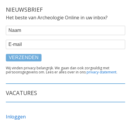
NIEUWSBRIEF
Het beste van Archeologie Online in uw inbox?
WEBFORM
Naam
E-mail
TEKST
Wij vinden privacy belangrijk. We gaan dan ook zorgvuldig met
persoonsgegevens om. Lees er alles over in ons
privacy-statement
.
ONDER
FORMULIER
VACATURES
Inloggen