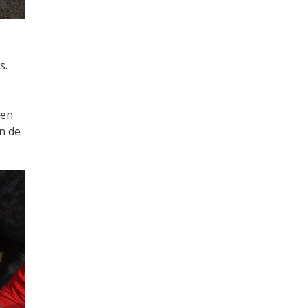
s.
een
n de