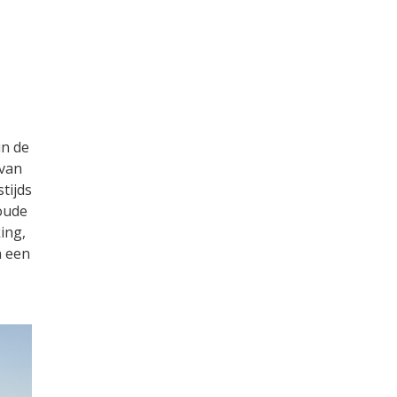
in de
 van
tijds
 oude
ing,
n een