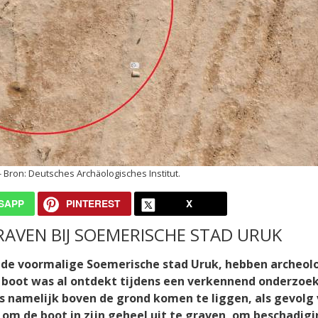
Deutsches Archäologisches Institut.
SAPP
PINTEREST
X
RAVEN BIJ SOEMERISCHE STAD URUK
van de voormalige Soemerische stad Uruk, hebben archeo
e boot was al ontdekt tijdens een verkennend onderzoek
ds namelijk boven de grond komen te liggen, als gevolg
 om de boot in zijn geheel uit te graven, om beschadig