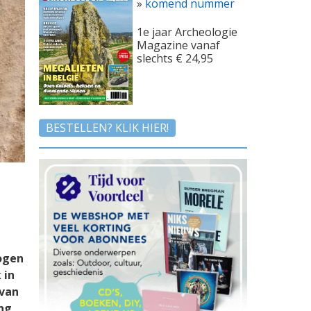
»
komend nummer
1e jaar Archeologie
Magazine vanaf
slechts € 24,95
BESTELLEN? KLIK HIER!
logen
 in
 van
ing