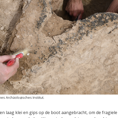
es Archäologisches Institut.
n laag klei en gips op de boot aangebracht, om de fragiele