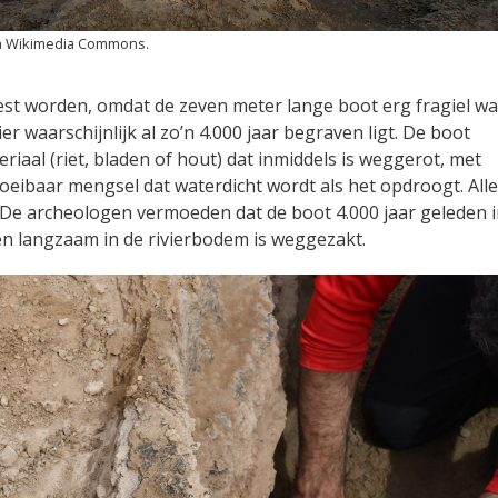
a Wikimedia Commons.
est worden, omdat de zeven meter lange boot erg fragiel wa
er waarschijnlijk al zo’n 4.000 jaar begraven ligt. De boot
iaal (riet, bladen of hout) dat inmiddels is weggerot, met
 vloeibaar mengsel dat waterdicht wordt als het opdroogt. All
 De archeologen vermoeden dat de boot 4.000 jaar geleden i
ren langzaam in de rivierbodem is weggezakt.