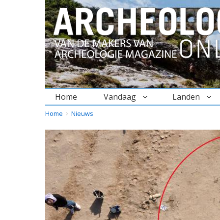
Home
Vandaag
Landen
BREADCRUMBS
YOU
Home
Nieuws
ARE
HERE: