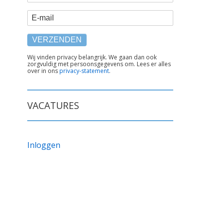
E-mail
TEKST
Wij vinden privacy belangrijk. We gaan dan ook
zorgvuldig met persoonsgegevens om. Lees er alles
ONDER
over in ons
privacy-statement
.
FORMULIER
VACATURES
Inloggen