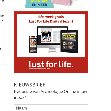
van
af
?
NIEUWSBRIEF
Het beste van Archeologie Online in uw
inbox?
WEBFORM
Naam