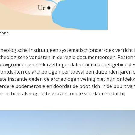
mons.
heologische Instituut een systematisch onderzoek verricht 
cheologische vondsten in de regio documenteerden. Resten
ouwgronden en nederzettingen laten zien dat het gebied des
ek ontdekten de archeologen per toeval een duizenden jaren
erste instantie deden de archeologen weinig met hun ontdekk
verdere bodemerosie en doordat de boot zich in de buurt va
n om hem alsnog op te graven, om te voorkomen dat hij