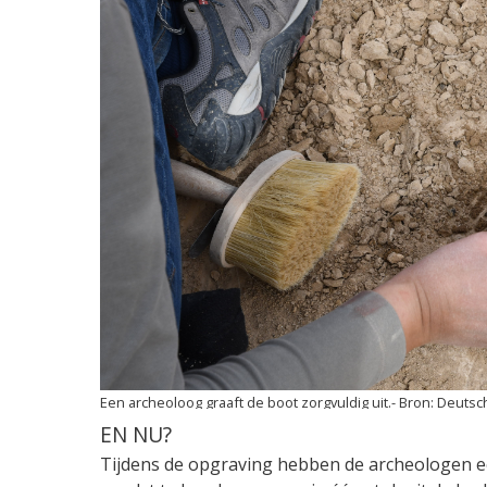
Een archeoloog graaft de boot zorgvuldig uit.
Deutsch
EN NU?
Tijdens de opgraving hebben de archeologen ee