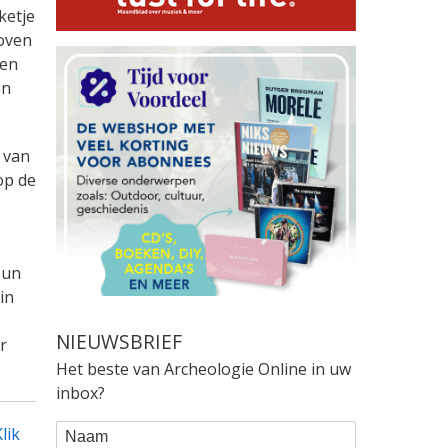
ketje
boven
ven
en
 van
op de
Hun
in
NIEUWSBRIEF
r
Het beste van Archeologie Online in uw
inbox?
WEBFORM
Naam
lik