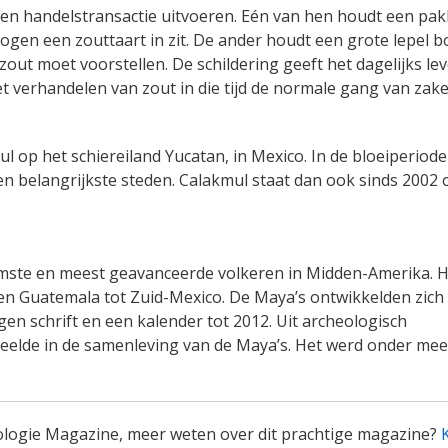
e een handelstransactie uitvoeren. Eén van hen houdt een pak
ogen een zouttaart in zit. De ander houdt een grote lepel 
out moet voorstellen. De schildering geeft het dagelijks le
t verhandelen van zout in die tijd de normale gang van zak
l op het schiereiland Yucatan, in Mexico. In de bloeiperiode
n belangrijkste steden. Calakmul staat dan ook sinds 2002 
amste en meest geavanceerde volkeren in Midden-Amerika. 
e en Guatemala tot Zuid-Mexico. De Maya’s ontwikkelden zich 
n schrift en een kalender tot 2012. Uit archeologisch
speelde in de samenleving van de Maya’s. Het werd onder mee
ologie Magazine, meer weten over dit prachtige magazine?
K