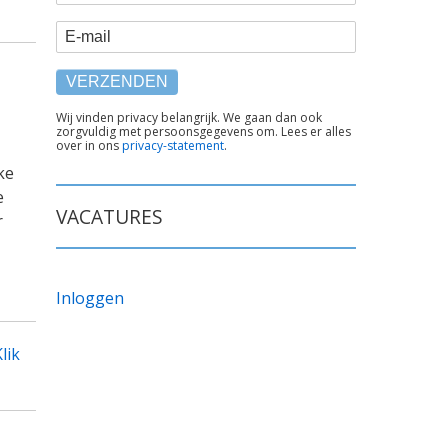
E-mail
TEKST
Wij vinden privacy belangrijk. We gaan dan ook
zorgvuldig met persoonsgegevens om. Lees er alles
ONDER
over in ons
privacy-statement
.
FORMULIER
ke
e
VACATURES
r
Inloggen
lik