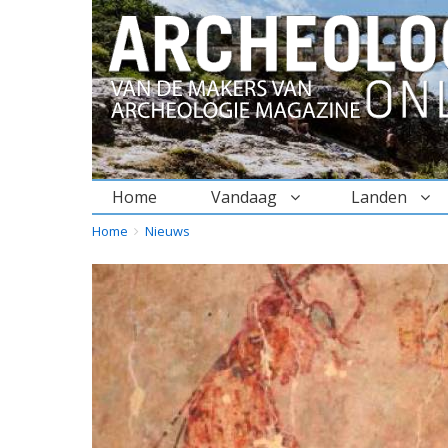
Home
Vandaag
Landen
BREADCRUMBS
YOU
Home
Nieuws
ARE
HERE: