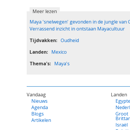
Meer lezen
Maya 'snelwegen' gevonden in de jungle van
Verrassend inzicht in ontstaan Mayacultuur
Tijdvakken
Oudheid
Landen
Mexico
Thema's
Maya's
VOET
Vandaag
Landen
Nieuws
Egypt
Agenda
Neder
Blogs
Groot
Britta
Artikelen
Israël