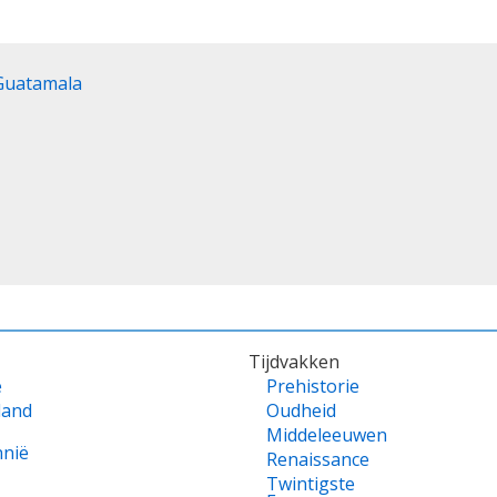
 Guatamala
Tijdvakken
e
Prehistorie
land
Oudheid
Middeleeuwen
nnië
Renaissance
Twintigste