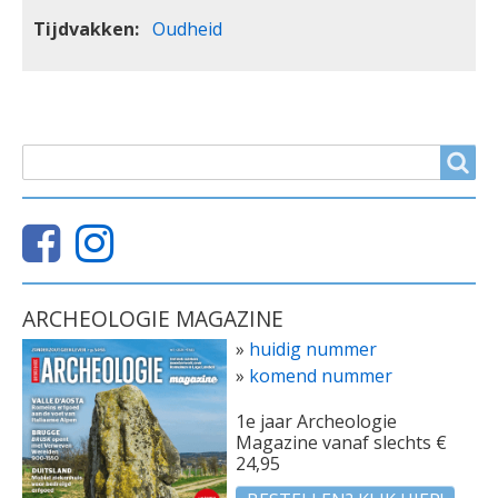
Tijdvakken
Oudheid
ZOEKVELD
Search
ARCHEOLOGIE MAGAZINE
»
huidig nummer
»
komend nummer
1e jaar Archeologie
Magazine vanaf slechts €
24,95