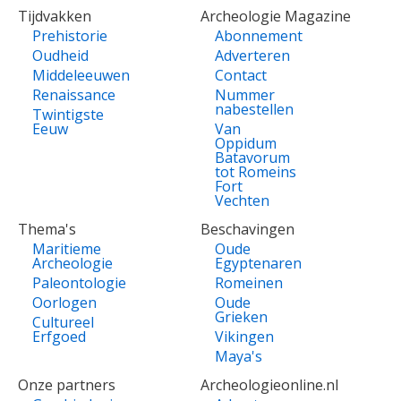
Tijdvakken
Archeologie Magazine
Prehistorie
Abonnement
Oudheid
Adverteren
Middeleeuwen
Contact
Renaissance
Nummer
nabestellen
Twintigste
Eeuw
Van
Oppidum
Batavorum
tot Romeins
Fort
Vechten
Thema's
Beschavingen
Maritieme
Oude
Archeologie
Egyptenaren
Paleontologie
Romeinen
Oorlogen
Oude
Grieken
Cultureel
Erfgoed
Vikingen
Maya's
Onze partners
Archeologieonline.nl