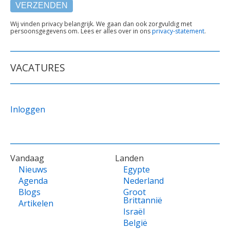
TEKST
Wij vinden privacy belangrijk. We gaan dan ook zorgvuldig met
persoonsgegevens om. Lees er alles over in ons
privacy-statement
.
ONDER
FORMULIER
VACATURES
Inloggen
VOET
Vandaag
Landen
Nieuws
Egypte
Agenda
Nederland
Blogs
Groot
Brittannië
Artikelen
Israël
België