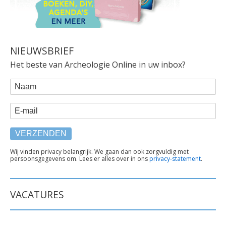
NIEUWSBRIEF
Het beste van Archeologie Online in uw inbox?
WEBFORM
Naam
E-mail
TEKST
Wij vinden privacy belangrijk. We gaan dan ook zorgvuldig met
persoonsgegevens om. Lees er alles over in ons
privacy-statement
.
ONDER
FORMULIER
VACATURES