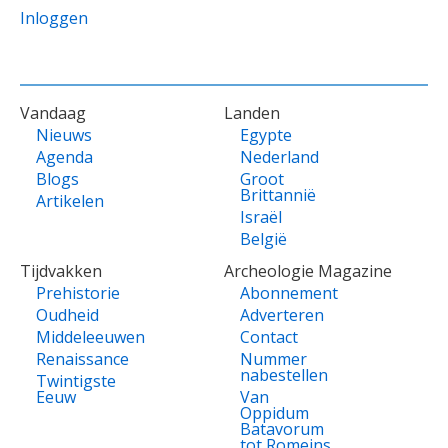
Inloggen
VOET
Vandaag
Landen
Nieuws
Egypte
Agenda
Nederland
Blogs
Groot
Brittannië
Artikelen
Israël
België
Tijdvakken
Archeologie Magazine
Prehistorie
Abonnement
Oudheid
Adverteren
Middeleeuwen
Contact
Renaissance
Nummer
nabestellen
Twintigste
Eeuw
Van
Oppidum
Batavorum
tot Romeins