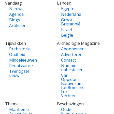
VOET
Vandaag
Landen
Nieuws
Egypte
Agenda
Nederland
Blogs
Groot
Brittannië
Artikelen
Israël
België
Tijdvakken
Archeologie Magazine
Prehistorie
Abonnement
Oudheid
Adverteren
Middeleeuwen
Contact
Renaissance
Nummer
nabestellen
Twintigste
Eeuw
Van
Oppidum
Batavorum
tot Romeins
Fort
Vechten
Thema's
Beschavingen
Maritieme
Oude
Archeologie
Egyptenaren