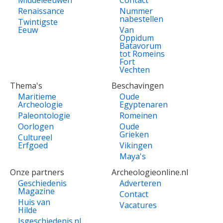
Middeleeuwen
Contact
Renaissance
Nummer
nabestellen
Twintigste
Eeuw
Van
Oppidum
Batavorum
tot Romeins
Fort
Vechten
Thema's
Beschavingen
Maritieme
Oude
Archeologie
Egyptenaren
Paleontologie
Romeinen
Oorlogen
Oude
Grieken
Cultureel
Erfgoed
Vikingen
Maya's
Onze partners
Archeologieonline.nl
Geschiedenis
Adverteren
Magazine
Contact
Huis van
Vacatures
Hilde
Isgeschiedenis.nl