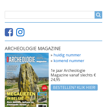
ZOEKVELD
Search
ARCHEOLOGIE MAGAZINE
»
huidig nummer
»
komend nummer
1e jaar Archeologie
Magazine vanaf slechts €
24,95
BESTELLEN? KLIK HIER!