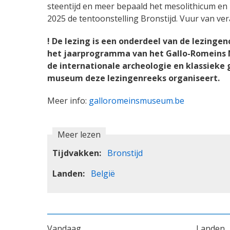
steentijd en meer bepaald het mesolithicum en 
2025 de tentoonstelling Bronstijd. Vuur van ve
! De lezing is een onderdeel van de lezinge
het jaarprogramma van het Gallo-Romeins M
de internationale archeologie en klassieke g
museum deze lezingenreeks organiseert.
Meer info:
galloromeinsmuseum.be
Meer lezen
Tijdvakken
Bronstijd
Landen
België
VOET
Vandaag
Landen