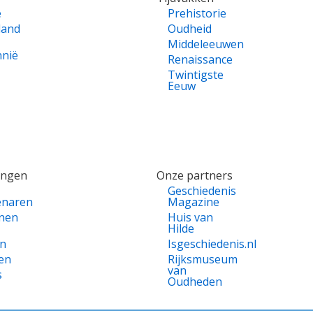
e
Prehistorie
land
Oudheid
Middeleeuwen
nnië
Renaissance
Twintigste
Eeuw
ingen
Onze partners
Geschiedenis
enaren
Magazine
nen
Huis van
Hilde
en
Isgeschiedenis.nl
en
Rijksmuseum
van
s
Oudheden