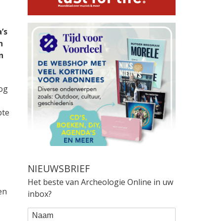
’s
n
n
log
pte
NIEUWSBRIEF
Het beste van Archeologie Online in uw
en
inbox?
WEBFORM
Naam