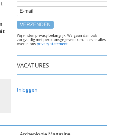
rt
E-mail
n
it
TEKST
Wij vinden privacy belangrijk. We gaan dan ook
zorgvuldig met persoonsgegevens om. Lees er alles
ONDER
over in ons
privacy-statement
.
FORMULIER
VACATURES
Inloggen
Archeologie Magazine