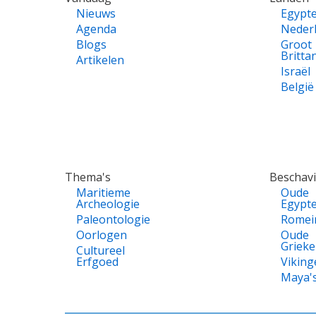
Nieuws
Egypt
Agenda
Neder
Blogs
Groot
Britta
Artikelen
Israël
België
Thema's
Beschav
Maritieme
Oude
Archeologie
Egypt
Paleontologie
Romei
Oorlogen
Oude
Griek
Cultureel
Erfgoed
Viking
Maya'