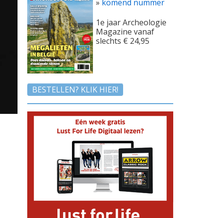
»
komend nummer
1e jaar Archeologie
Magazine vanaf
slechts € 24,95
BESTELLEN? KLIK HIER!