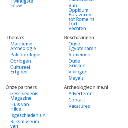
Twintigste
Eeuw
Van
Oppidum
Batavorum
tot Romeins
Fort
Vechten
Thema's
Beschavingen
Maritieme
Oude
Archeologie
Egyptenaren
Paleontologie
Romeinen
Oorlogen
Oude
Grieken
Cultureel
Erfgoed
Vikingen
Maya's
Onze partners
Archeologieonline.nl
Geschiedenis
Adverteren
Magazine
Contact
Huis van
Vacatures
Hilde
Isgeschiedenis.nl
Rijksmuseum
van