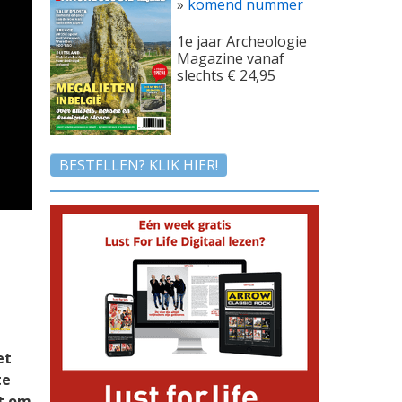
»
komend nummer
1e jaar Archeologie
Magazine vanaf
slechts € 24,95
BESTELLEN? KLIK HIER!
et
te
at om