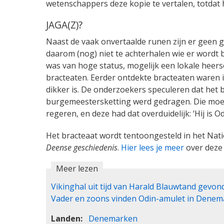
wetenschappers deze kopie te vertalen, totdat h
JAGA(Z)?
Naast de vaak onvertaalde runen zijn er geen
daarom (nog) niet te achterhalen wie er wordt
was van hoge status, mogelijk een lokale heers
bracteaten. Eerder ontdekte bracteaten waren in
dikker is. De onderzoekers speculeren dat het
burgemeestersketting werd gedragen. Die mo
regeren, en deze had dat overduidelijk: ‘Hij is O
Het bracteaat wordt tentoongesteld in het Na
Deense geschiedenis
.
Hier lees je meer
over deze 
Meer lezen
Vikinghal uit tijd van Harald Blauwtand gev
Vader en zoons vinden Odin-amulet in Dene
Landen
Denemarken