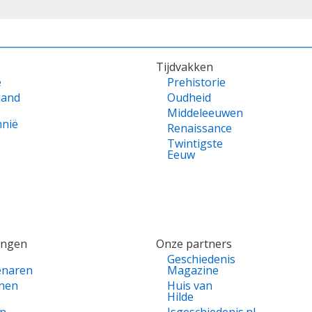
Tijdvakken
e
Prehistorie
land
Oudheid
Middeleeuwen
nnië
Renaissance
Twintigste
Eeuw
ingen
Onze partners
Geschiedenis
enaren
Magazine
nen
Huis van
Hilde
en
Isgeschiedenis.nl