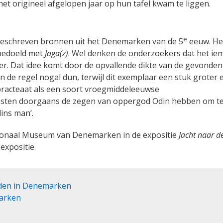
et origineel afgelopen jaar op hun tafel kwam te liggen.
e
 geschreven bronnen uit het Denemarken van de 5
eeuw. Het
 bedoeld met
Jaga(z)
. Wel denken de onderzoekers dat het ie
er. Dat idee komt door de opvallende dikte van de gevonden
 de regel nogal dun, terwijl dit exemplaar een stuk groter 
 bracteaat als een soort vroegmiddeleeuwse
esten doorgaans de zegen van oppergod Odin hebben om t
dins man’.
tionaal Museum van Denemarken in de expositie
Jacht naar d
expositie.
onden in Denemarken
marken