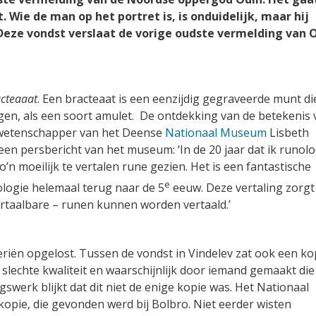
t. Wie de man op het portret is, is onduidelijk, maar hij
. Deze vondst verslaat de vorige oudste vermelding van 
cteaaat
. Een bracteaat is een eenzijdig gegraveerde munt di
en, als een soort amulet.
De ontdekking van de betekenis 
twetenschapper van het Deense
Nationaal Museum
Lisbeth
 een persbericht van het museum: ‘In de 20 jaar dat ik runol
n moeilijk te vertalen rune gezien. Het is een fantastische
e
logie helemaal terug naar de 5
eeuw. Deze vertaling zorgt
vertaalbare – runen kunnen worden vertaald.’
eriën opgelost. Tussen de vondst in Vindelev zat ook een ko
 slechte kwaliteit en waarschijnlijk door iemand gemaakt die
gswerk blijkt dat dit niet de enige kopie was. Het Nationaal
kopie, die gevonden werd bij Bolbro. Niet eerder wisten