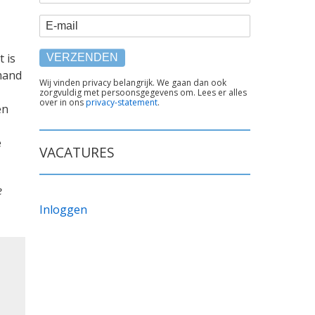
E-mail
 is
mand
TEKST
Wij vinden privacy belangrijk. We gaan dan ook
zorgvuldig met persoonsgegevens om. Lees er alles
ONDER
over in ons
privacy-statement
.
en
FORMULIER
e
VACATURES
e
Inloggen