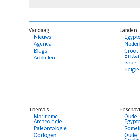
VOET
Vandaag
Landen
Nieuws
Egypt
Agenda
Neder
Blogs
Groot
Britta
Artikelen
Israël
België
Thema's
Beschav
Maritieme
Oude
Archeologie
Egypt
Paleontologie
Romei
Oorlogen
Oude
Griek