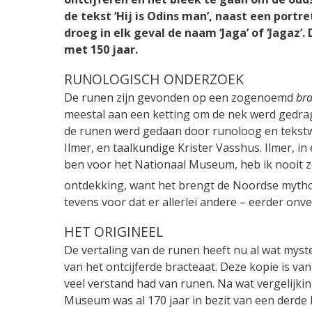
de tekst ‘Hij is Odins man’, naast een portre
droeg in elk geval de naam ‘Jaga’ of ‘Jagaz’
met 150 jaar.
RUNOLOGISCH ONDERZOEK
De runen zijn gevonden op een zogenoemd
bra
meestal aan een ketting om de nek werd gedrag
de runen werd gedaan door runoloog en teks
Ilmer, en taalkundige Krister Vasshus. Ilmer, in
ben voor het Nationaal Museum, heb ik nooit zo’
ontdekking, want het brengt de Noordse mytho
tevens voor dat er allerlei andere – eerder on
HET ORIGINEEL
De vertaling van de runen heeft nu al wat myst
van het ontcijferde bracteaat. Deze kopie is van
veel verstand had van runen. Na wat vergelijkin
Museum was al 170 jaar in bezit van een derde 