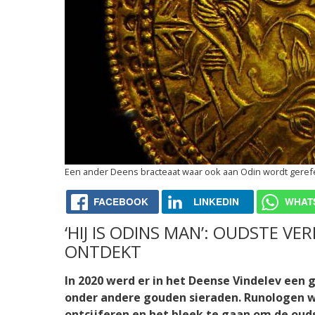
Een ander Deens bracteaat waar ook aan Odin wordt geref
FACEBOOK
LINKEDIN
WHAT
‘HIJ IS ODINS MAN’: OUDSTE 
ONTDEKT
In 2020 werd er in het Deense Vindelev een
onder andere gouden sieraden. Runologen wa
ontcijferen en het bleek te gaan om de ou