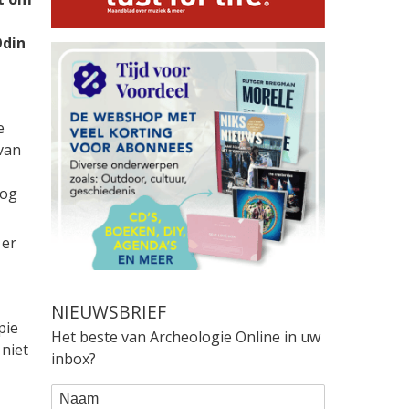
Odin
e
van
oog
 er
NIEUWSBRIEF
pie
Het beste van Archeologie Online in uw
 niet
inbox?
WEBFORM
Naam