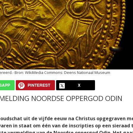
ereerd.
WikiMedia Commons: Deens Nationaal Museum
SAPP
PINTEREST
X
VERMELDING NOORDSE OPPERGOD ODIN
 goudschat uit de vijfde eeuw na Christus opgegraven m
ren in staat om één van de inscripties op een sieraad 
dste vermelding van de Noordse oppergod Odin. Het ga