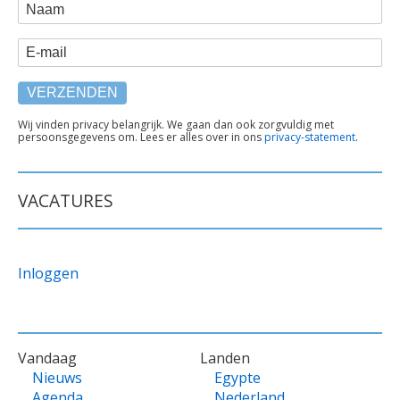
WEBFORM
Naam
E-mail
TEKST
Wij vinden privacy belangrijk. We gaan dan ook zorgvuldig met
persoonsgegevens om. Lees er alles over in ons
privacy-statement
.
ONDER
FORMULIER
VACATURES
Inloggen
VOET
Vandaag
Landen
Nieuws
Egypte
Agenda
Nederland