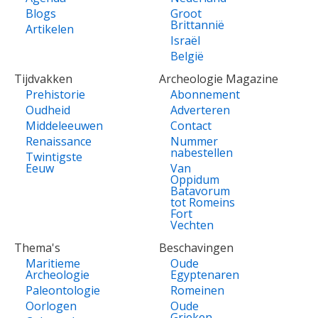
Blogs
Groot
Brittannië
Artikelen
Israël
België
Tijdvakken
Archeologie Magazine
Prehistorie
Abonnement
Oudheid
Adverteren
Middeleeuwen
Contact
Renaissance
Nummer
nabestellen
Twintigste
Eeuw
Van
Oppidum
Batavorum
tot Romeins
Fort
Vechten
Thema's
Beschavingen
Maritieme
Oude
Archeologie
Egyptenaren
Paleontologie
Romeinen
Oorlogen
Oude
Grieken