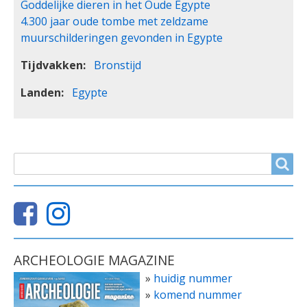
Goddelijke dieren in het Oude Egypte
4.300 jaar oude tombe met zeldzame
muurschilderingen gevonden in Egypte
Tijdvakken
Bronstijd
Landen
Egypte
ZOEKVELD
Search
ARCHEOLOGIE MAGAZINE
»
huidig nummer
»
komend nummer