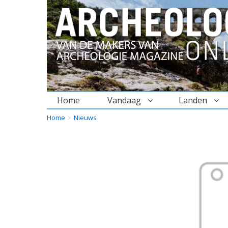
Home
Vandaag
Landen
BREADCRUMBS
YOU
Home
Nieuws
ARE
HERE: