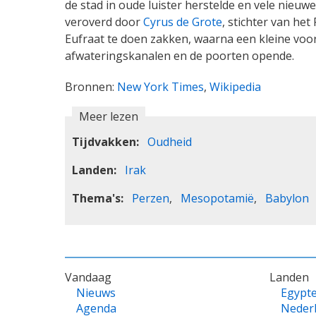
de stad in oude luister herstelde en vele nieuw
veroverd door
Cyrus de Grote
, stichter van het
Eufraat te doen zakken, waarna een kleine voo
afwateringskanalen en de poorten opende.
Bronnen:
New York Times
,
Wikipedia
Meer lezen
Tijdvakken
Oudheid
Landen
Irak
Thema's
Perzen
Mesopotamië
Babylon
VOET
Vandaag
Landen
Nieuws
Egypt
Agenda
Neder