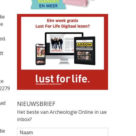
die
ie
ed.
dt
te
 2279
tad
NIEUWSBRIEF
Het beste van Archeologie Online in uw
inbox?
WEBFORM
die
Naam