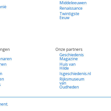
Middeleeuwen
nnië
Renaissance
Twintigste
Eeuw
ingen
Onze partners
Geschiedenis
enaren
Magazine
nen
Huis van
Hilde
en
Isgeschiedenis.nl
en
Rijksmuseum
van
s
Oudheden
ment
.