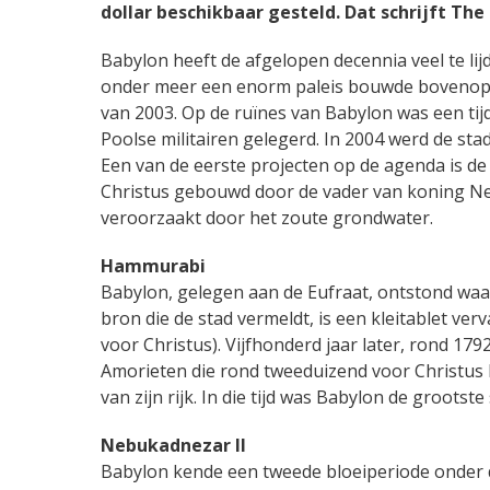
dollar beschikbaar gesteld. Dat schrijft Th
Babylon heeft de afgelopen decennia veel te lij
onder meer een enorm paleis bouwde bovenop d
van 2003. Op de ruïnes van Babylon was een tij
Poolse militairen gelegerd. In 2004 werd de st
Een van de eerste projecten op de agenda is de
Christus gebouwd door de vader van koning Ne
veroorzaakt door het zoute grondwater.
Hammurabi
Babylon, gelegen aan de Eufraat, ontstond waars
bron die de stad vermeldt, is een kleitablet ver
voor Christus). Vijfhonderd jaar later, rond 17
Amorieten die rond tweeduizend voor Christu
van zijn rijk. In die tijd was Babylon de grootste
Nebukadnezar II
Babylon kende een tweede bloeiperiode onder 