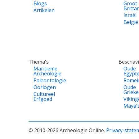
Blogs
Groot
Britta
Artikelen
Israël
België
Thema's
Beschav
Maritieme
Oude
Archeologie
Egypt
Paleontologie
Romei
Oorlogen
Oude
Griek
Cultureel
Erfgoed
Viking
Maya'
© 2010-2026 Archeologie Online.
Privacy-state