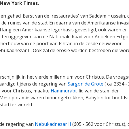
e New York Times.
den gehad. Eerst van de 'restauraties' van Saddam Hussein, 
e ruïnes van de stad. En daarna van de Amerikaanse invas
d lang een Amerikaanse legerbasis gevestigd, ook waren er
ad teruggegeven aan de Nationale Raad voor Antiek en Erfgo
 herbouw van de poort van Ishtar, in de zesde eeuw voor
bukadnezar II. Ook zal de erosie worden bestreden die wor
chijnlijk in het vierde millennium voor Christus. De vroegs
vaardigd tijdens de regering van
Sargon de Grote
( ca. 2334 -
92 voor Christus, maakte
Hammurabi
, lid van de stam der
s Mesopotamie waren binnengetrokken, Babylon tot hoofds
 stad ter wereld.
de regering van
Nebukadnezar II
(605 - 562 voor Christus), 