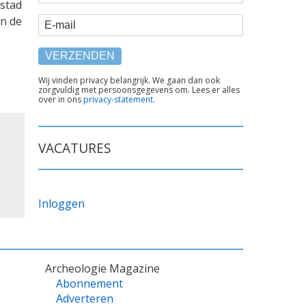
 stad
an de
E-mail
TEKST
Wij vinden privacy belangrijk. We gaan dan ook
zorgvuldig met persoonsgegevens om. Lees er alles
ONDER
over in ons
privacy-statement
.
FORMULIER
VACATURES
Inloggen
Archeologie Magazine
Abonnement
Adverteren