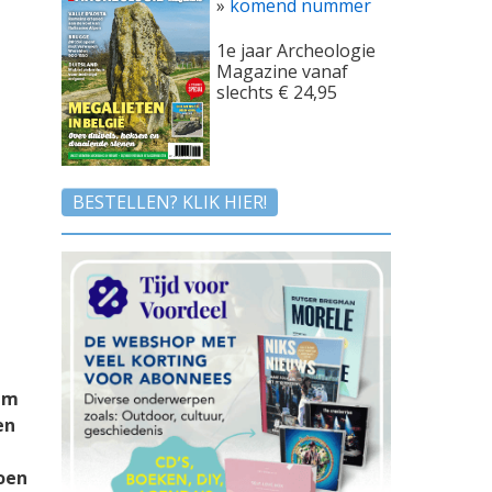
»
komend nummer
1e jaar Archeologie
Magazine vanaf
slechts € 24,95
BESTELLEN? KLIK HIER!
 Om
en
oen