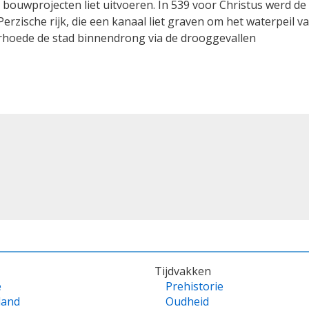
e bouwprojecten liet uitvoeren. In 539 voor Christus werd de
 Perzische rijk, die een kanaal liet graven om het waterpeil v
rhoede de stad binnendrong via de drooggevallen
Tijdvakken
e
Prehistorie
land
Oudheid